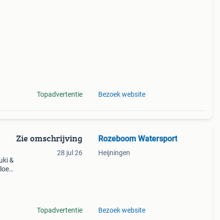
heid
t
Topadvertentie
Bezoek website
Zie omschrijving
Rozeboom Watersport
28 jul 26
Heijningen
uki &
sloep
t
Topadvertentie
Bezoek website