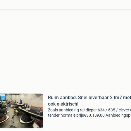
Ruim aanbod. Snel leverbaar 2 tm7 me
ook elektrisch!
Zoals aanbieding reitdieper 634 / 635 / clever
tender normale prijs€30.189,00 Aanbiedingspr
€28.413,00 Aanbiedingtopcraft 605
tendersloepnormale prijs€26.949,00