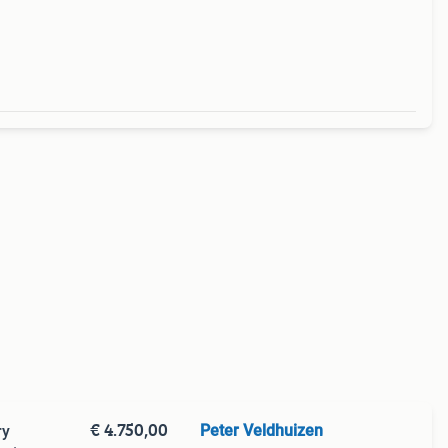
t
 weg.
€ 4.750,00
Peter Veldhuizen
ry