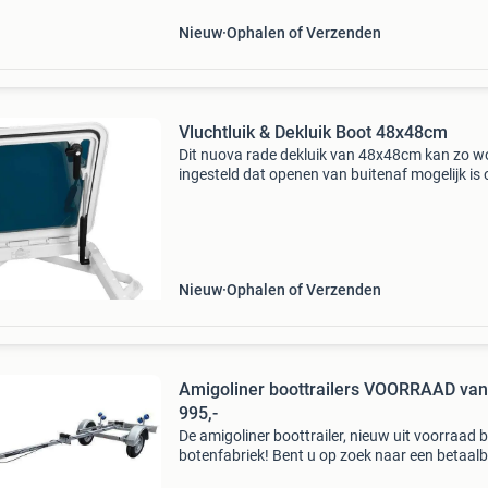
Aanbiedingsprijs &
Nieuw
Ophalen of Verzenden
Vluchtluik & Dekluik Boot 48x48cm
Dit nuova rade dekluik van 48x48cm kan zo w
ingesteld dat openen van buitenaf mogelijk is 
juist niet. Het dekluik voldoet ook aan de eisen
worden gesteld aan een vluchtluik. * Gecertifi
Nieuw
Ophalen of Verzenden
Amigoliner boottrailers VOORRAAD van
995,-
De amigoliner boottrailer, nieuw uit voorraad b
botenfabriek! Bent u op zoek naar een betaal
boottrailer, geschikt voor uw sloep, visboot of