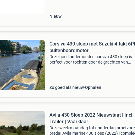
consoleboot? Bij ons staat betaalbare waters
voor
Nieuw
Corsiva 430 sloep met Suzuki 4-takt 6P
buitenboordmotor
Deze goed onderhouden corsiva 430 sloep is
perfect voor tochten door de grachten van
amsterdam, de amstel, ouderkerk & de nieuwe
meer. Voorzien van een betrouwbare suzuki 4-
6pk buitenboordmot
Zo goed als nieuw
Ophalen
Avila 430 Sloep 2022 Nieuwstaat | Incl.
Trailer | Vaarklaar
Deze week maandag tot donderdag proefvare
breda! Avila marine 430 sloep (2022) | comple