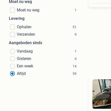
Moet nu weg
Moet nu weg
1
Levering
Ophalen
51
Verzenden
9
Aangeboden sinds
Vandaag
1
Gisteren
4
Een week
14
Altijd
59