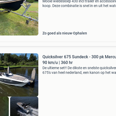
Mooie wiedesloep 430 incl trailer en accessoir
koop. Deze combinatie is snel in en uit het wat
halen. Ligt licht achter de auto. Mercury met
slipkoppeling dus geen breek boutjes vervange
Zo goed als nieuw
Ophalen
Quicksilver 675 Sundeck - 300 pk Mercu
90 km/u | 360 hr
De ultieme set!! De dikste en snelste quicksilve
675's van heel nederland, een kanon op het wa
Met deze 300 pk mercury verado kan de boot 
de juiste omstandigheden een topsnelheid beh