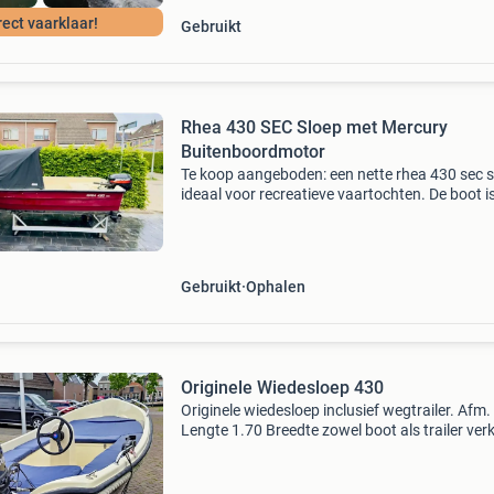
rect vaarklaar!
Gebruikt
Rhea 430 SEC Sloep met Mercury
Buitenboordmotor
Te koop aangeboden: een nette rhea 430 sec s
ideaal voor recreatieve vaartochten. De boot i
uitgerust met een betrouwbare mercury
buitenboordmotor, wat zorgt voor een soepele
plezierige vaare
Gebruikt
Ophalen
Originele Wiedesloep 430
Originele wiedesloep inclusief wegtrailer. Afm.
Lengte 1.70 Breedte zowel boot als trailer ver
in goede staat. Af te halen in zwartsluis (ov.)
Bieden vanaf 2800 euro lager bieden heeft ge