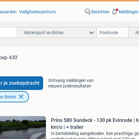
waarden
Veiligheidscentrum
Berichten
Meldingen
Watersport en Boten
A
loep 430'
Ontvang meldingen van
r je zoekopdracht
nieuwe zoekresultaten
en Boten
Prins 580 Sundeck - 130 pk Evinrude | 
km/u | + trailer
In bemiddeling aangeboden. Een prachtige, g