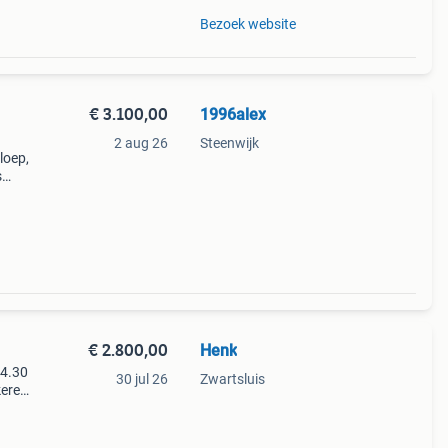
Bezoek website
€ 3.100,00
1996alex
2 aug 26
Steenwijk
loep,
s
 en
€ 2.800,00
Henk
 4.30
30 jul 26
Zwartsluis
keren
en