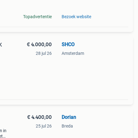
port
Topadvertentie
Bezoek website
€ 4.000,00
SHCO
K
28 jul 26
Amsterdam
takt
€ 4.400,00
Dorian
25 jul 26
Breda
n in
et