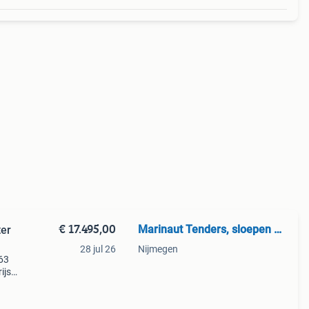
€ 17.495,00
Marinaut Tenders, sloepen en bootmotoren
ter
28 jul 26
Nijmegen
 63
ijs