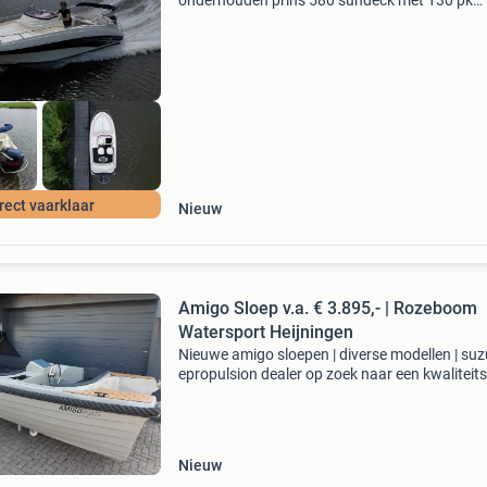
onderhouden prins 580 sundeck met 130 pk
evinrude en trailer. Deze set heeft een topsnel
van ongeveer 65 km/u en is uitermate geschik
voor waterskië
rect vaarklaar
Nieuw
Amigo Sloep v.a. € 3.895,- | Rozeboom
Watersport Heijningen
Nieuwe amigo sloepen | diverse modellen | suz
epropulsion dealer op zoek naar een kwaliteit
voor een eerlijke prijs? Bij rozeboom waterspor
bent u aan het juiste adres voor het volledig
Nieuw