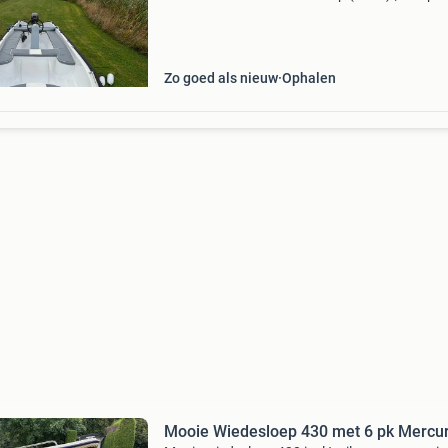
pakket incl. Trailer vanwege ruimtegebrek moe
deze jonge & goed onderhouden sloep helaas
4.30 Me
Zo goed als nieuw
Ophalen
Mooie Wiedesloep 430 met 6 pk Mercu