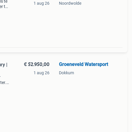
es te
1 aug 26
Noordwolde
er te
n ti
€ 52.950,00
Groeneveld Watersport
ry |
1 aug 26
Dokkum
r
ter.
onder
ale