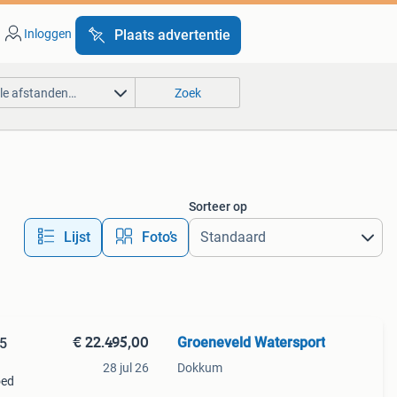
Inloggen
Plaats advertentie
lle afstanden…
Zoek
Sorteer op
Lijst
Foto’s
€ 22.495,00
Groeneveld Watersport
65
28 jul 26
Dokkum
oed