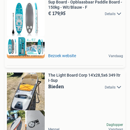
Sup Board - Opblaasbaar Paddle Board -
150kg - Wit/Blauw - F
€ 179,95
Details
Retourdeal Korting
Bezoek website
Vandaag
The Light Board Corp 14'x28,5x6 349 ltr
I-Sup
Bieden
Details
Dagtopper
06 51688689 AvanK
Meppel
Vandaag