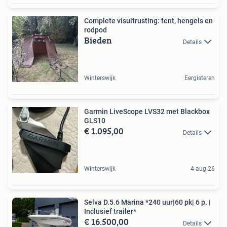
Complete visuitrusting: tent, hengels en
rodpod
Bieden
Details
Winterswijk
Eergisteren
Garmin LiveScope LVS32 met Blackbox
GLS10
€ 1.095,00
Details
Winterswijk
4 aug 26
Selva D.5.6 Marina *240 uur|60 pk| 6 p. |
Inclusief trailer*
€ 16.500,00
Details