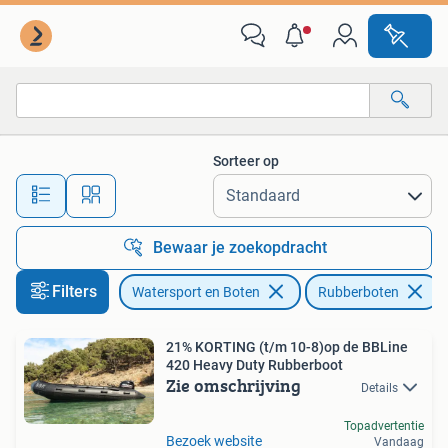
Rubberboten
Sorteer op
Alle afstanden…
Bewaar je zoekopdracht
Filters
Watersport en Boten
Rubberboten
21% KORTING (t/m 10-8)op de BBLine
420 Heavy Duty Rubberboot
Zie omschrijving
Details
Topadvertentie
Bezoek website
Vandaag