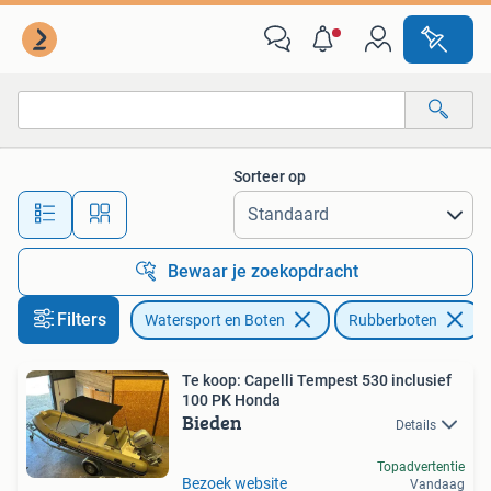
Rubberboten
Sorteer op
Alle afstanden…
Bewaar je zoekopdracht
Filters
Watersport en Boten
Rubberboten
Te koop: Capelli Tempest 530 inclusief
100 PK Honda
Bieden
Details
Topadvertentie
Bezoek website
Vandaag