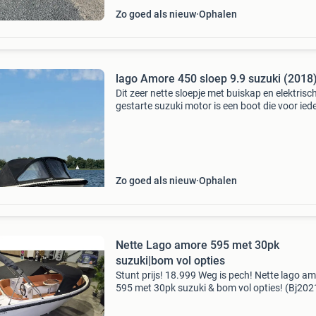
Zo goed als nieuw
Ophalen
lago Amore 450 sloep 9.9 suzuki (2018
Dit zeer nette sloepje met buiskap en elektrisc
gestarte suzuki motor is een boot die voor ied
goed te besturen is. Door de mooie brede vor
de 2 extra kielen op het onderwater schip is d
Zo goed als nieuw
Ophalen
Nette Lago amore 595 met 30pk
suzuki|bom vol opties
Stunt prijs! 18.999 Weg is pech! Nette lago a
595 met 30pk suzuki & bom vol opties! (Bj2021
kan ook zonder registratie ) specificaties:
lengte:5.95 Meter/ breedte:2.35 Meter.