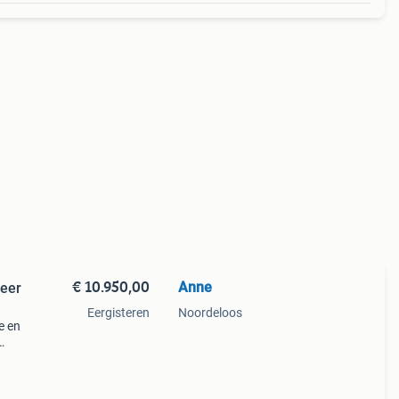
€ 10.950,00
Anne
Zeer
Eergisteren
Noordeloos
e en
oep