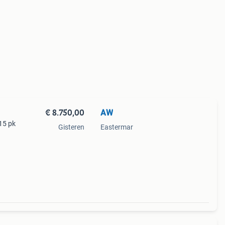
€ 8.750,00
AW
15 pk
Gisteren
Eastermar
rvs
sende