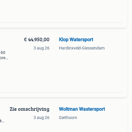
€ 44.950,00
Klop Watersport
3 aug 26
Hardinxveld-Giessendam
 60
ore
mtrap
Zie omschrijving
Woltman Wastersport
3 aug 26
Giethoorn
k
e
is