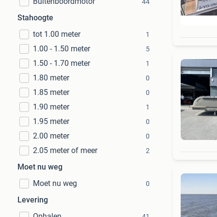
Buitenboordmotor
44
Stahoogte
tot 1.00 meter
1
1.00 - 1.50 meter
5
1.50 - 1.70 meter
1
1.80 meter
0
1.85 meter
0
1.90 meter
1
1.95 meter
0
2.00 meter
0
2.05 meter of meer
2
Moet nu weg
Moet nu weg
0
Levering
Ophalen
41