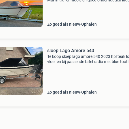
Marlin trailer mooie en goed onderhouden lag
amore 595 tender sloep uit 2019, compleet
uitgevoerd met een betrouwbare suzuki 20pk 
takt buitenbo
Zo goed als nieuw
Ophalen
sloep Lago Amore 540
Te koop sloep lago amore 540 2023 hpl teak l
vloer en bij passende tafel radio met blue toot
bekleding suzuki 4 tak 15 pk 2023 circa 70 va
uren bij 50 vaar uren een beurt gehad trailer k
Zo goed als nieuw
Ophalen