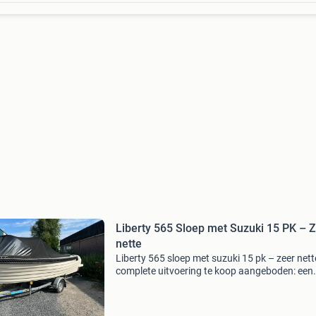
Liberty 565 Sloep met Suzuki 15 PK – 
nette
Liberty 565 sloep met suzuki 15 pk – zeer nett
complete uitvoering te koop aangeboden: een
mooie liberty 565 sloep met een betrouwbare
suzuki 15 pk viertakt buitenboordmotor. De sl
verkeert in