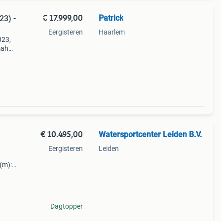
€ 17.999,00
Patrick
3) -
Eergisteren
Haarlem
023,
maha
jks
€ 10.495,00
Watersportcenter Leiden B.V.
Eergisteren
Leiden
 (m):
jaar:
: 9.9
Dagtopper