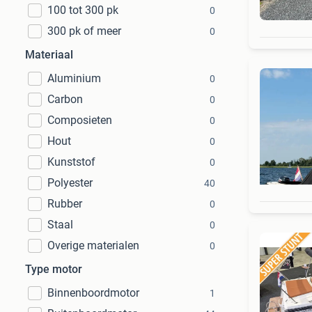
100 tot 300 pk
0
300 pk of meer
0
Materiaal
Aluminium
0
Carbon
0
Composieten
0
Hout
0
Kunststof
0
Polyester
40
Rubber
0
Staal
0
Overige materialen
0
Type motor
Binnenboordmotor
1