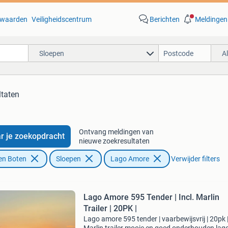
waarden
Veiligheidscentrum
Berichten
Meldingen
Sloepen
A
ltaten
Ontvang meldingen van
r je zoekopdracht
nieuwe zoekresultaten
en Boten
Sloepen
Lago Amore
Verwijder filters
Lago Amore 595 Tender | Incl. Marlin
Trailer | 20PK |
Lago amore 595 tender | vaarbewijsvrij | 20pk | 