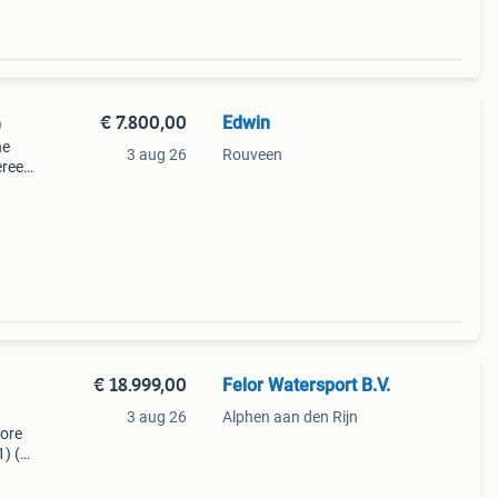
€ 7.800,00
Edwin
)
he
3 aug 26
Rouveen
ereen
m en
eze
€ 18.999,00
Felor Watersport B.V.
3 aug 26
Alphen aan den Rijn
more
) (