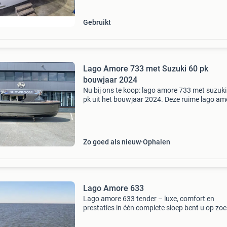
Doorvaarthoogt
Gebruikt
Lago Amore 733 met Suzuki 60 pk
bouwjaar 2024
Nu bij ons te koop: lago amore 733 met suzuki
pk uit het bouwjaar 2024. Deze ruime lago am
733 beschikt over onderstaande specificaties:
suzuki 60 pk dieptemeter snelheidsmeter zwe
usb / 12
Zo goed als nieuw
Ophalen
Lago Amore 633
Lago amore 633 tender – luxe, comfort en
prestaties in één complete sloep bent u op zoe
naar een ruime, stijlvolle en uitstekend varend
tender voor heerlijke dagen op het water? Dan 