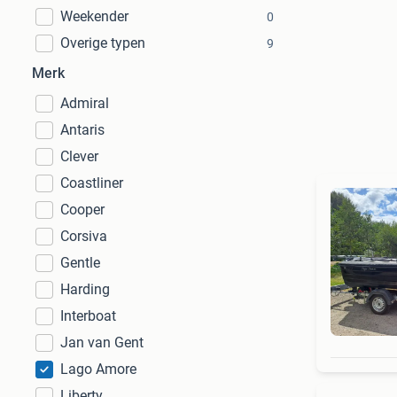
Weekender
0
Overige typen
9
Merk
Admiral
Antaris
Clever
Coastliner
Cooper
Corsiva
Gentle
Harding
Interboat
Jan van Gent
Lago Amore
Liberty