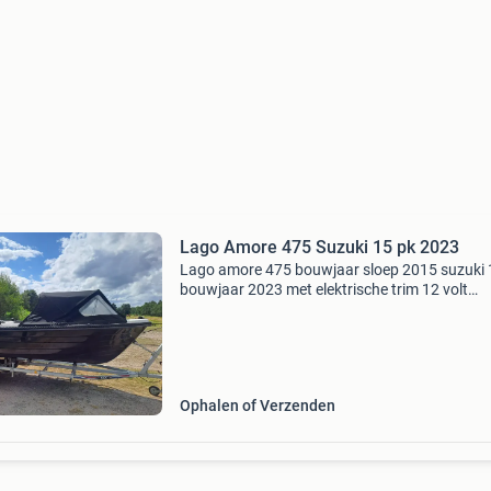
Lago Amore 475 Suzuki 15 pk 2023
Lago amore 475 bouwjaar sloep 2015 suzuki 
bouwjaar 2023 met elektrische trim 12 volt
aansluiting biminitop uitneembaar zonnedek 
zwemtrap volledig afsluitbare buiskap bijpas
trailer meer
Ophalen of Verzenden