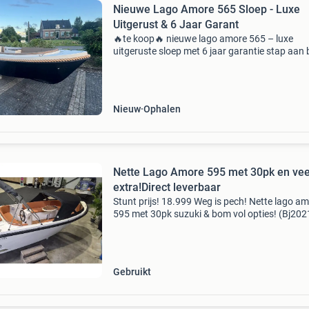
Nieuwe Lago Amore 565 Sloep - Luxe
Uitgerust & 6 Jaar Garant
🔥te koop🔥 nieuwe lago amore 565 – luxe
uitgeruste sloep met 6 jaar garantie stap aan
van deze gloednieuwe lago amore 565 en erva
comfort, stijl en zorgeloos vaarplezier. Deze lu
sloep is v
Nieuw
Ophalen
Nette Lago Amore 595 met 30pk en vee
extra!Direct leverbaar
Stunt prijs! 18.999 Weg is pech! Nette lago a
595 met 30pk suzuki & bom vol opties! (Bj2021
kan ook zonder registratie ) specificaties:
lengte:5.95 Meter/ breedte:2.35 Meter.
Doorvaarthoogt
Gebruikt