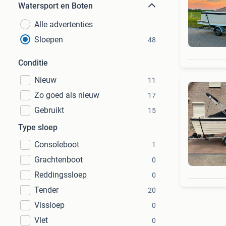
Watersport en Boten
Alle advertenties
Sloepen
48
Conditie
Nieuw
11
Zo goed als nieuw
17
Gebruikt
15
Type sloep
Consoleboot
1
Grachtenboot
0
Reddingssloep
0
Tender
20
Vissloep
0
Vlet
0