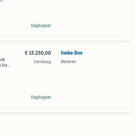
o
4-
Dagtopper
€ 15.250,00
Ineke Bos
ook
Vandaag
Meteren
h luxe
ar
ant
Dagtopper