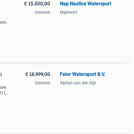
€ 15.500,00
Nap Nautica Watersport
Gisteren
Mijdrecht
 boord
ar
xe
€ 18.999,00
Felor Watersport B.V.
l
Gisteren
Alphen aan den Rijn
more
) (