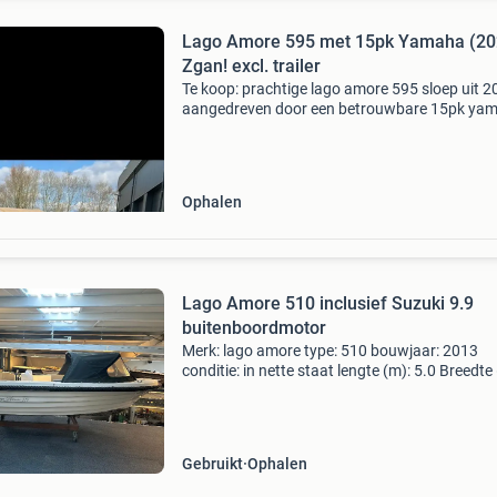
Lago Amore 595 met 15pk Yamaha (202
Zgan! excl. trailer
Te koop: prachtige lago amore 595 sloep uit 2
aangedreven door een betrouwbare 15pk ya
buitenboordmotor. Deze sloep is altijd &#39;s
winters binnen gestald geweest en heeft jaarli
een v
Ophalen
Lago Amore 510 inclusief Suzuki 9.9
buitenboordmotor
Merk: lago amore type: 510 bouwjaar: 2013
conditie: in nette staat lengte (m): 5.0 Breedte
2.05 Diepgang: 0.25 Motor: merk: suzuki bouw
2012 soort motor: buitenboord vermogen in pk
Star
Gebruikt
Ophalen