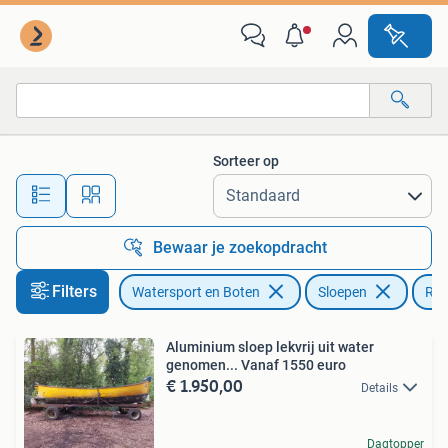
Sloepen
Sorteer op
Alle afstanden…
Bewaar je zoekopdracht
Filters
Watersport en Boten
Sloepen
Red
Aluminium sloep lekvrij uit water
genomen... Vanaf 1550 euro
€ 1.950,00
Details
Dagtopper