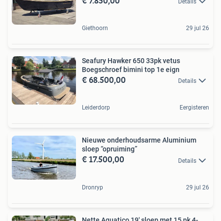
€ 7.850,00
Details
Giethoorn
29 jul 26
Seafury Hawker 650 33pk vetus
Boegschroef bimini top 1e eign
€ 68.500,00
Details
Leiderdorp
Eergisteren
Nieuwe onderhoudsarme Aluminium
sloep “opruiming”
€ 17.500,00
Details
Dronryp
29 jul 26
Nette Aquatico 19' sloep met 15 pk 4-