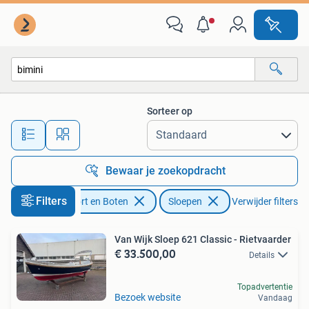
Sloepen
Sorteer op
Alle afstanden…
Bewaar je zoekopdracht
Filters
Watersport en Boten
Sloepen
Verwijder filters
Van Wijk Sloep 621 Classic - Rietvaarder
€ 33.500,00
Details
Topadvertentie
Bezoek website
Vandaag