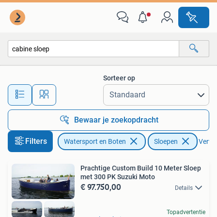
Sloepen
Sorteer op
Alle afstanden…
Bewaar je zoekopdracht
Filters
Watersport en Boten
Sloepen
Verwij
Prachtige Custom Build 10 Meter Sloep
met 300 PK Suzuki Moto
€ 97.750,00
Details
Topadvertentie