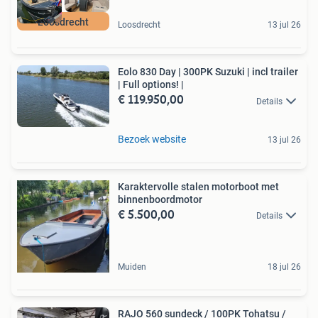
Loosdrecht
Loosdrecht
13 jul 26
Eolo 830 Day | 300PK Suzuki | incl trailer
| Full options! |
€ 119.950,00
Details
Bezoek website
13 jul 26
Karaktervolle stalen motorboot met
binnenboordmotor
€ 5.500,00
Details
Muiden
18 jul 26
RAJO 560 sundeck / 100PK Tohatsu /