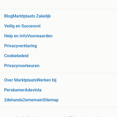
Blog
Marktplaats Zakelijk
Veilig en Succesvol
Help en Info
Voorwaarden
Privacyverklaring
Cookiebeleid
Privacyvoorkeuren
Over Marktplaats
Werken bij
Perskamer
Adevinta
2dehands
2ememain
Sitemap