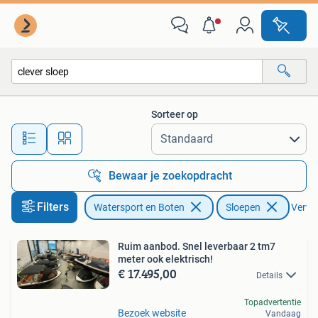
Sloepen
Sorteer op
Alle afstanden…
Bewaar je zoekopdracht
Filters
Watersport en Boten
Sloepen
Verwij
Ruim aanbod. Snel leverbaar 2 tm7
meter ook elektrisch!
€ 17.495,00
Details
Topadvertentie
Bezoek website
Vandaag