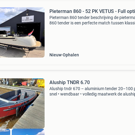
Pieterman 860 - 52 PK VETUS - Full opt
Pieterman 860 tender beschrijving de pieterm
860 tender is een perfecte match tussen klass
modern design. Het moderne onderwaterschip
geschikt voor zowel langzaam als snelvarend
waarbij de
Nieuw
Ophalen
Aluship TNDR 6.70
Aluship tndr 670 – aluminium tender 20–100 p
snel • wendbaar • volledig maatwerk de alushi
tndr 670 is een moderne, sportieve en veelzijdi
tender die perfect past bij zowel rustig elektri
var