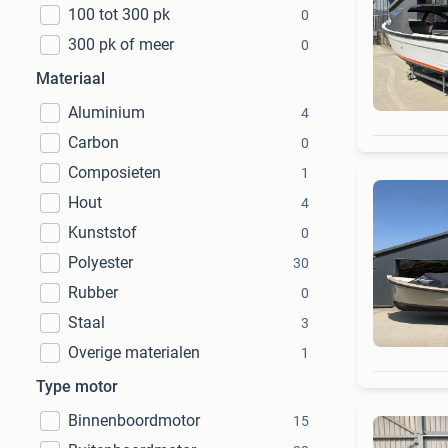
100 tot 300 pk
0
300 pk of meer
0
Materiaal
Aluminium
4
Carbon
0
Composieten
1
Hout
4
Kunststof
0
Polyester
30
Rubber
0
Staal
3
Overige materialen
1
Type motor
Binnenboordmotor
15