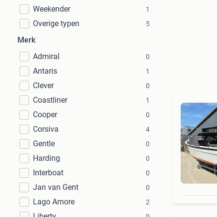
Weekender
1
Overige typen
5
Merk
Admiral
0
Antaris
1
Clever
0
Coastliner
1
Cooper
0
Corsiva
4
Gentle
0
Harding
0
Interboat
0
Jan van Gent
0
Lago Amore
2
Liberty
0