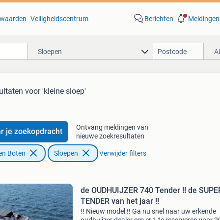
waarden
Veiligheidscentrum
Berichten
Meldingen
Sloepen
A
ultaten
voor 'kleine sloep'
Ontvang meldingen van
r je zoekopdracht
nieuwe zoekresultaten
en Boten
Sloepen
Verwijder filters
de OUDHUIJZER 740 Tender !! de SUPER-
TENDER van het jaar !!
!! Nieuw model !! Ga nu snel naar uw erkende