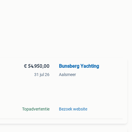
€ 54.950,00
Bunsberg Yachting
31 jul 26
Aalsmeer
tion
der,
Topadvertentie
Bezoek website