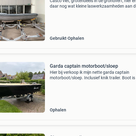
Casco vlet, grotendeels in de grondverf, hier e
daar nog wat kleine laswerkzaamheden aan d
romp maar al met al een goeie basis motorfun
zit erin, ook schroef en schroefas stootranden
zitten er
Gebruikt
Ophalen
Garda captain motorboot/sloep
Hier bij verkoop ik mijn nette garda captain
motorboot/sloep. Inclusief knik trailer. Boot is
M lang en breed 1.8 M motor is 15 pk mercury 
net nagekeken. Winterzijl aanwezig. Start accu
Ophalen