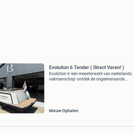
Evolution 6 Tender ( Direct Varen! )
Evolution 6 'een meesterwerk van nederlands
vakmanschap' ontdek de ongeëvenaarde
vaareigenschappen van de gloednieuwe evolu
6 met trots presenteren we onze nieuwste ten
volledig in ned
Nieuw
Ophalen