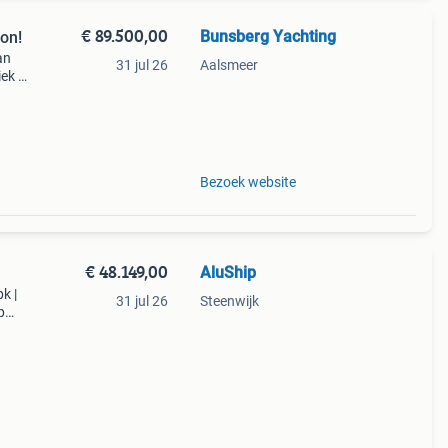
€ 89.500,00
Bunsberg Yachting
ion!
an
31 jul 26
Aalsmeer
iek en
 is
Bezoek website
€ 48.149,00
AluShip
k |
31 jul 26
Steenwijk
p
ge
sch