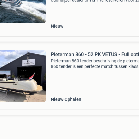
oudhuijzer dealer om er 1 te reserveren voor 2
De oudhuijzer 740 tender is 1 van de laatste 
modellen van oudhuijzer en kenmerkt zich door
Nieuw
Pieterman 860 - 52 PK VETUS - Full opt
Pieterman 860 tender beschrijving de pieterm
860 tender is een perfecte match tussen klass
modern design. Het moderne onderwaterschip
geschikt voor zowel langzaam als snelvarend
waarbij de
Nieuw
Ophalen