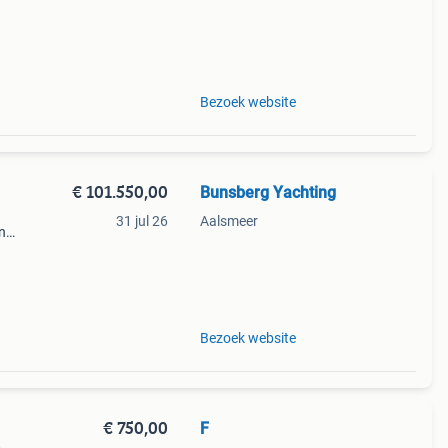
tion
der,
Bezoek website
€ 101.550,00
Bunsberg Yachting
31 jul 26
Aalsmeer
n
 is
Bezoek website
€ 750,00
F