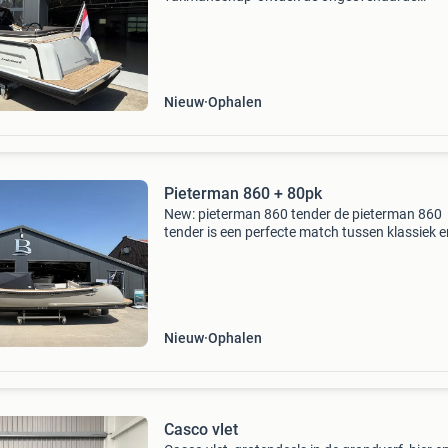
vaareigenschappen van de gloednieuwe evolu
6 met trots presenteren we onze nieuwste ten
volledig in ned
Nieuw
Ophalen
Pieterman 860 + 80pk
New: pieterman 860 tender de pieterman 860
tender is een perfecte match tussen klassiek e
modern design. Het moderne onderwaterschip
geschikt voor zowel langzaam als snelvarend
waarbij de prestati
Nieuw
Ophalen
Casco vlet