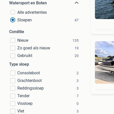
Watersport en Boten
Alle advertenties
Sloepen
47
Conditie
Nieuw
135
Zo goed als nieuw
19
Gebruikt
20
Type sloep
Consoleboot
2
Grachtenboot
3
Reddingssloep
3
Tender
7
Vissloep
0
Vlet
3