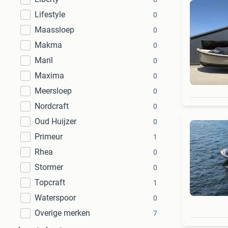
Lifestyle
0
Maassloep
0
Makma
0
Maril
0
Maxima
0
Meersloep
0
Nordcraft
0
Oud Huijzer
0
Primeur
1
Rhea
0
Stormer
0
Topcraft
1
Waterspoor
0
Overige merken
7