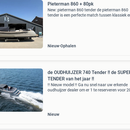
Pieterman 860 + 80pk
New: pieterman 860 tender de pieterman 860
tender is een perfecte match tussen klassiek e
modern design. Het moderne onderwaterschip
geschikt voor zowel langzaam als snelvarend
waarbij de prestati
Nieuw
Ophalen
de OUDHUIJZER 740 Tender !! de SUPER-
TENDER van het jaar !!
!! Nieuw model !! Ga nu snel naar uw erkende
oudhuijzer dealer om er 1 te reserveren voor 2
De oudhuijzer 740 tender is 1 van de laatste 
modellen van oudhuijzer en kenmerkt zich door
Nieuw