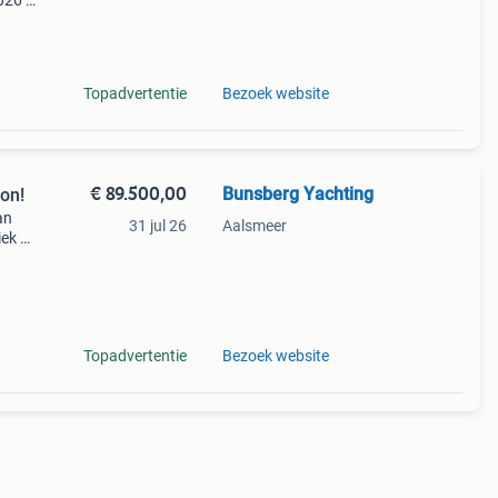
026 !
nieuwe
 zijn
Topadvertentie
Bezoek website
€ 89.500,00
Bunsberg Yachting
ion!
an
31 jul 26
Aalsmeer
iek en
 is
Topadvertentie
Bezoek website