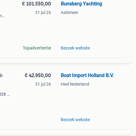
€ 101.550,00
Bunsberg Yachting
31 jul 26
Aalsmeer
n
 is
Topadvertentie
Bezoek website
€ 42.950,00
Boat Import Holland B.V.
31 jul 26
Heel Nederland
026 !
nieuwe
 zijn
Bezoek website