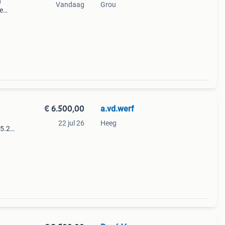
n
Vandaag
Grou
e
datie
€ 6.500,00
a.vd.werf
22 jul 26
Heeg
 5.20
en is
 nie