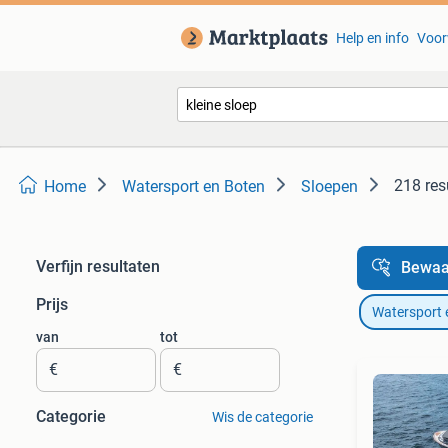
Help en info
Voor
218 res
Home
Watersport en Boten
Sloepen
Verfijn resultaten
Bewaa
Prijs
Watersport 
van
tot
€
€
Categorie
Wis de categorie