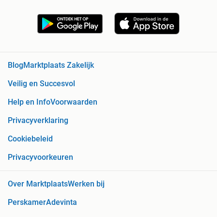
Blog
Marktplaats Zakelijk
Veilig en Succesvol
Help en Info
Voorwaarden
Privacyverklaring
Cookiebeleid
Privacyvoorkeuren
Over Marktplaats
Werken bij
Perskamer
Adevinta