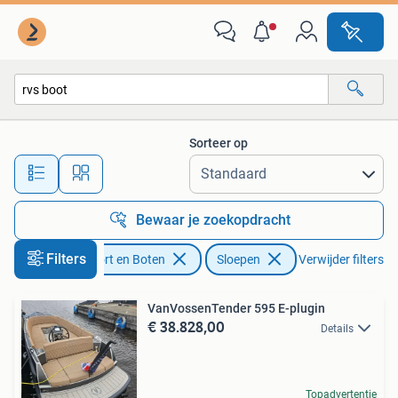
Sloepen
Sorteer op
Alle afstanden…
Bewaar je zoekopdracht
Filters
Watersport en Boten
Sloepen
Verwijder filters
VanVossenTender 595 E-plugin
€ 38.828,00
Details
Topadvertentie