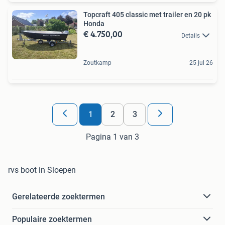
Topcraft 405 classic met trailer en 20 pk
Honda
€ 4.750,00
Details
Zoutkamp
25 jul 26
1
2
3
Pagina 1 van 3
rvs boot in Sloepen
Gerelateerde zoektermen
Populaire zoektermen