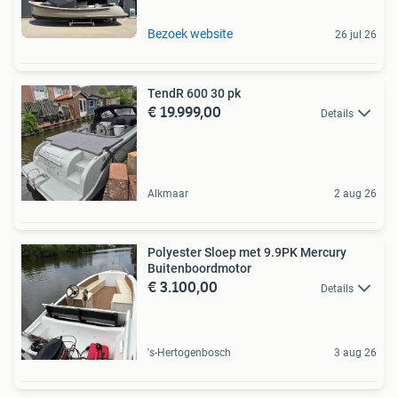
Bezoek website
26 jul 26
TendR 600 30 pk
€ 19.999,00
Details
Alkmaar
2 aug 26
Polyester Sloep met 9.9PK Mercury
Buitenboordmotor
€ 3.100,00
Details
's-Hertogenbosch
3 aug 26