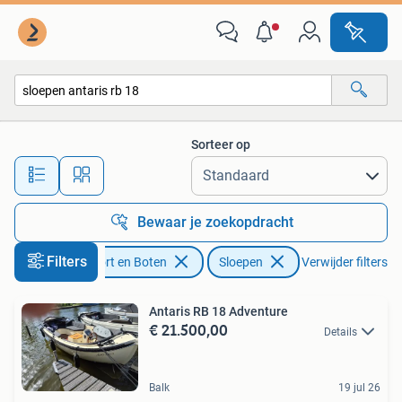
Sloepen
Sorteer op
Alle afstanden…
Bewaar je zoekopdracht
Filters
Watersport en Boten
Sloepen
Verwijder filters
Antaris RB 18 Adventure
€ 21.500,00
Details
Balk
19 jul 26