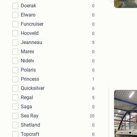
Doerak
0
Elwaro
0
Funcruiser
0
Hooveld
0
Jeanneau
5
Marex
0
Nidelv
0
Polaris
0
Princess
1
Quicksilver
6
Regal
5
Saga
0
Sea Ray
20
Shetland
0
Topcraft
0