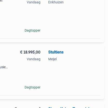
en
Vandaag
Enkhuizen
wjaar
Dagtopper
€ 18.995,00
Stultiens
Vandaag
Meijel
usief
zeer
007.
Dagtopper