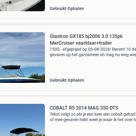
Gebruikt
Ophalen
Glastron GX185 bj2006 3.0 135pk
MerCruiser vaarklaar+trailer
1500,- afgeprijsd op 05-08-2026! Recent 10 d
gevaren op het gardameer en mag nu weg we
het willen aanschaffen van een maatje groter 
volgend seizoen. Sportieve en vaarklare glast
185
Gebruikt
Ophalen
COBALT R5 2014 MAG 350 DTS
Tekst volgt zo als je een keer een cobalt gehad
of mee gevaren hebt weet je waar ik het over 
Zeer hoogwaardige afwerking en tijdloos desi
uitzonderlijke kwaliteit en vaareigenschappen.