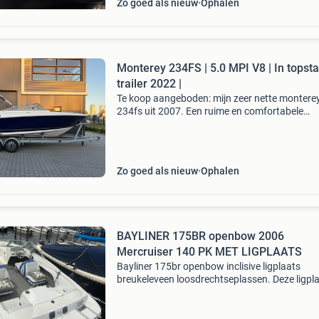
Zo goed als nieuw
Ophalen
Monterey 234FS | 5.0 MPI V8 | In topsta
trailer 2022 |
Te koop aangeboden: mijn zeer nette montere
234fs uit 2007. Een ruime en comfortabele
sportboot die zowel geschikt is voor dagtocht
langere verblijven op het water. De boot verkee
uitsteke
Zo goed als nieuw
Ophalen
BAYLINER 175BR openbow 2006
Mercruiser 140 PK MET LIGPLAATS
Bayliner 175br openbow inclisive ligplaats
breukeleveen loosdrechtseplassen. Deze ligpl
is voor dot seizoen betaald en ka daarna ( teg
betaling ) ook in de winterstalling. Bouwjaar 
3.0 Mer