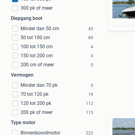
300 pk of meer
Diepgang boot
Minder dan 50 cm
43
50 tot 100 cm
89
100 tot 150 cm
4
150 tot 200 cm
0
200 cm of meer
0
Vermogen
Minder dan 70 pk
0
70 tot 120 pk
19
120 tot 200 pk
112
200 pk of meer
113
Type motor
Binnenboordmotor
222