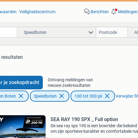
waarden
Veiligheidscentrum
Berichten
Meldingen
Speedboten
A
 resultaten
Ontvang meldingen van
r je zoekopdracht
nieuwe zoekresultaten
en Boten
Speedboten
100 tot 300 pk
Verwijder fi
SEA RAY 190 SPX _ Full option
De sea ray spx 190 is een bowrider die bekend
om zijn sportieve karakter en comfortabele ru
Het is een populaire keuze voor gezinnen die o