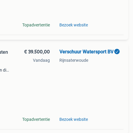
erspo
Topadvertentie
Bezoek website
€ 39.500,00
Verschuur Watersport BV
uten
Vandaag
Rijnsaterwoude
n die
erf
Topadvertentie
Bezoek website