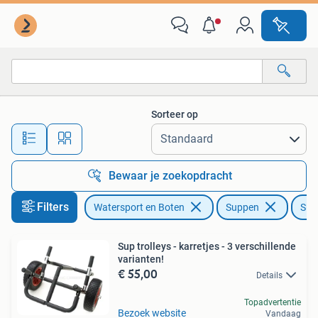
Suppen
Sorteer op
Alle afstanden…
Bewaar je zoekopdracht
Filters
Watersport en Boten
Suppen
SUP
Sup trolleys - karretjes - 3 verschillende
varianten!
€ 55,00
Details
Topadvertentie
Bezoek website
Vandaag