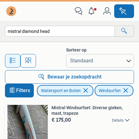
Windsurfen
Sorteer op
Alle afstanden…
Bewaar je zoekopdracht
Filters
Watersport en Boten
Windsurfen
Ve
Mistral Windsurfset: Diverse gieken,
mast, trapeze
€ 175,00
Details