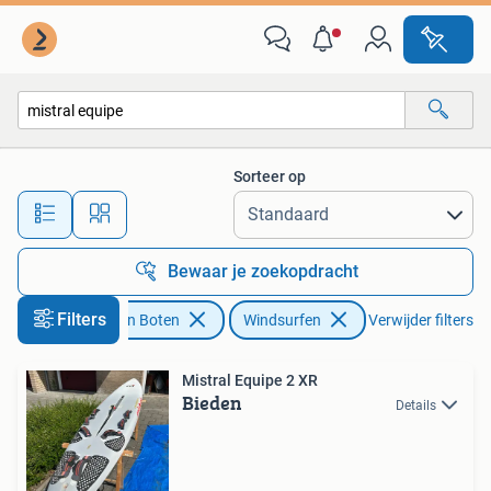
Windsurfen
Sorteer op
Alle afstanden…
Bewaar je zoekopdracht
Filters
Watersport en Boten
Windsurfen
Verwijder filters
Mistral Equipe 2 XR
Bieden
Details