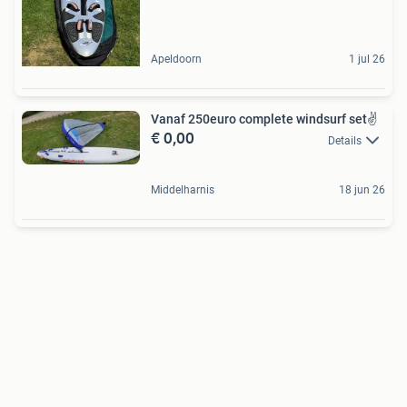
Apeldoorn
1 jul 26
Vanaf 250euro complete windsurf set✌️
€ 0,00
Details
Middelharnis
18 jun 26