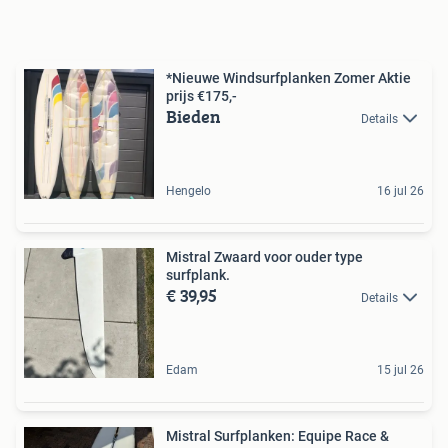
*Nieuwe Windsurfplanken Zomer Aktie‍️
prijs €175,-
Bieden
Details
Hengelo
16 jul 26
Mistral Zwaard voor ouder type
surfplank.
€ 39,95
Details
Edam
15 jul 26
Mistral Surfplanken: Equipe Race &