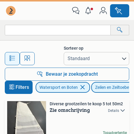
Zeilen en Zeiltoebehoren
Sorteer op
Alle afstanden…
Bewaar je zoekopdracht
Filters
Watersport en Boten
Zeilen en Zeiltoebeh
Diverse grootzeilen te koop 5 tot 50m2
Zie omschrijving
Details
Topadvertentie