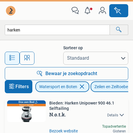
Zeilen en Zeiltoebehoren
Sorteer op
Alle afstanden…
Bewaar je zoekopdracht
Filters
Watersport en Boten
Zeilen en Zeiltoebeh
Bieden: Harken Unipower 900 46.1
Selftailing
N.o.t.k.
Details
Topadvertentie
Bezoek website
Gisteren