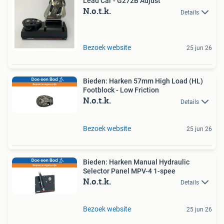
Lead Car - G272B Adjust
N.o.t.k.
Details
Bezoek website
25 jun 26
Bieden: Harken 57mm High Load (HL)
Footblock - Low Friction
N.o.t.k.
Details
Bezoek website
25 jun 26
Bieden: Harken Manual Hydraulic
Selector Panel MPV-4 1-spee
N.o.t.k.
Details
Bezoek website
25 jun 26