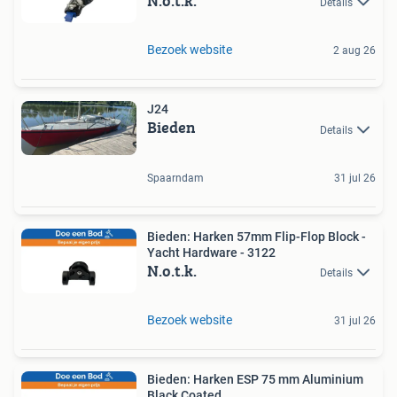
N.o.t.k.
Details
Bezoek website
2 aug 26
J24
Bieden
Details
Spaarndam
31 jul 26
Bieden: Harken 57mm Flip-Flop Block -
Yacht Hardware - 3122
N.o.t.k.
Details
Bezoek website
31 jul 26
Bieden: Harken ESP 75 mm Aluminium
Black Coated