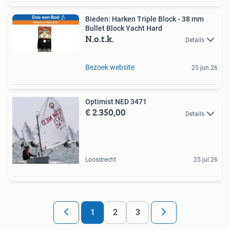
Bieden: Harken Triple Block - 38 mm
Bullet Block Yacht Hard
N.o.t.k.
Details
Bezoek website
25 jun 26
Optimist NED 3471
€ 2.350,00
Details
Loosdrecht
25 jul 26
1
2
3