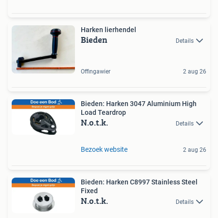
Harken lierhendel
Bieden
Details
Offingawier
2 aug 26
Bieden: Harken 3047 Aluminium High
Load Teardrop
N.o.t.k.
Details
Bezoek website
2 aug 26
Bieden: Harken C8997 Stainless Steel
Fixed
N.o.t.k.
Details