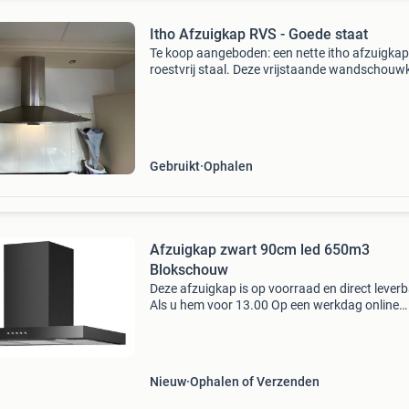
Itho Afzuigkap RVS - Goede staat
Te koop aangeboden: een nette itho afzuigka
roestvrij staal. Deze vrijstaande wandschouw
in goede staat en functioneert perfect. Ideaal 
het efficiënt afvoeren van kookdampen in uw 
Gebruikt
Ophalen
Afzuigkap zwart 90cm led 650m3
Blokschouw
Deze afzuigkap is op voorraad en direct leverb
Als u hem voor 13.00 Op een werkdag online
besteld wordt hij die dag verzonden ophalen i
bosch kan ook de afzuigkap is 90 cm breed en
wordt gele
Nieuw
Ophalen of Verzenden