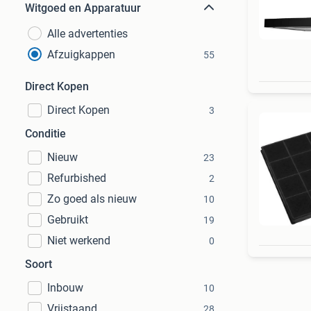
Witgoed en Apparatuur
Alle advertenties
Afzuigkappen
55
Direct Kopen
Direct Kopen
3
Conditie
Nieuw
23
Refurbished
2
Zo goed als nieuw
10
Gebruikt
19
Niet werkend
0
Soort
Inbouw
10
Vrijstaand
28