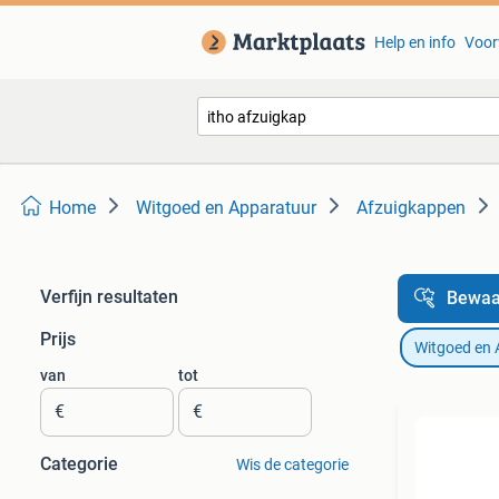
Help en info
Voor
Home
Witgoed en Apparatuur
Afzuigkappen
Verfijn resultaten
Bewaa
Prijs
Witgoed en 
van
tot
€
€
Categorie
Wis de categorie