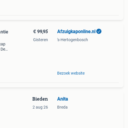
€ 99,95
Afzuigkaponline.nl
ntie
Gisteren
's-Hertogenbosch
kap
 De
rvs
wit.
Bezoek website
Bieden
Anita
2 aug 26
Breda
t