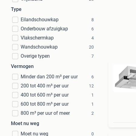
Type
Eilandschouwkap
8
Onderbouw afzuigkap
6
Vlakschermkap
4
Wandschouwkap
20
Overige typen
7
Vermogen
Minder dan 200 m³ per uur
6
200 tot 400 m³ per uur
12
400 tot 600 m³ per uur
1
600 tot 800 m³ per uur
1
800 m³ per uur of meer
2
Moet nu weg
Moet nu weg
0