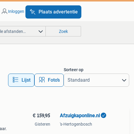
Inloggen
Plaats advertentie
lle afstanden…
Zoek
Sorteer op
Lijst
Foto’s
€ 159,95
Afzuigkaponline.nl
Gisteren
's-Hertogenbosch
aar.