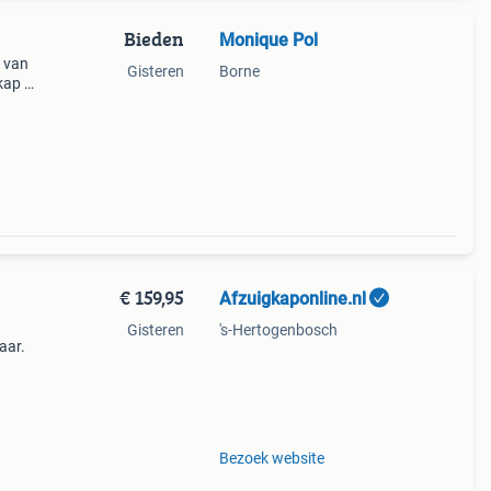
Bieden
Monique Pol
p van
Gisteren
Borne
kap is
voor
keuk
€ 159,95
Afzuigkaponline.nl
Gisteren
's-Hertogenbosch
aar.
n den
Bezoek website