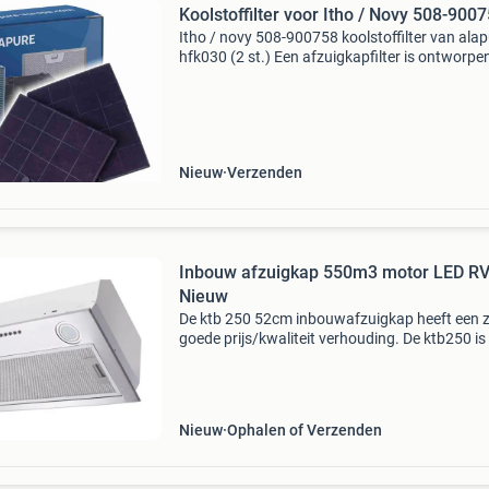
Koolstoffilter voor Itho / Novy 508-900
Itho / novy 508-900758 koolstoffilter van ala
hfk030 (2 st.) Een afzuigkapfilter is ontworp
de lucht die door de afzuigkap wordt gezogen 
zuiveren. Het filter vangt vet, stof en andere v
Nieuw
Verzenden
Inbouw afzuigkap 550m3 motor LED R
Nieuw
De ktb 250 52cm inbouwafzuigkap heeft een 
goede prijs/kwaliteit verhouding. De ktb250 is 
inbouw afzuigkap die u geheel geïntegreerd k
inbouwen. Met een afzuigcapaciteit van 550m
uur he
Nieuw
Ophalen of Verzenden