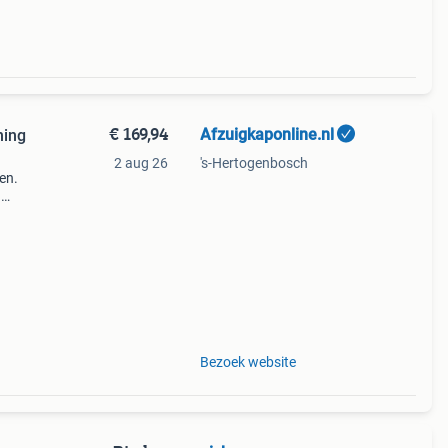
€ 169,94
Afzuigkaponline.nl
ning
2 aug 26
's-Hertogenbosch
en.
n
rzien
nt
Bezoek website