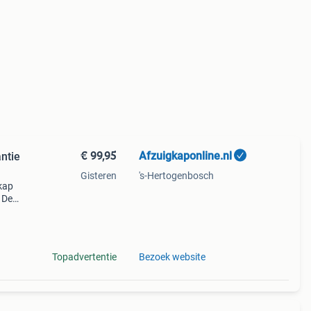
€ 99,95
Afzuigkaponline.nl
ntie
Gisteren
's-Hertogenbosch
kap
 De
rvs
wit.
Topadvertentie
Bezoek website