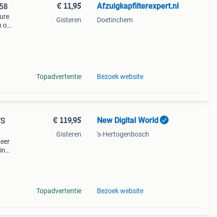
€ 11,95
Afzuigkapfilterexpert.nl
758
pure
Gisteren
Doetinchem
en om
te
ero
Topadvertentie
Bezoek website
€ 119,95
New Digital World
VS
Gisteren
's-Hertogenbosch
zeer
in
unt
3 per
Topadvertentie
Bezoek website