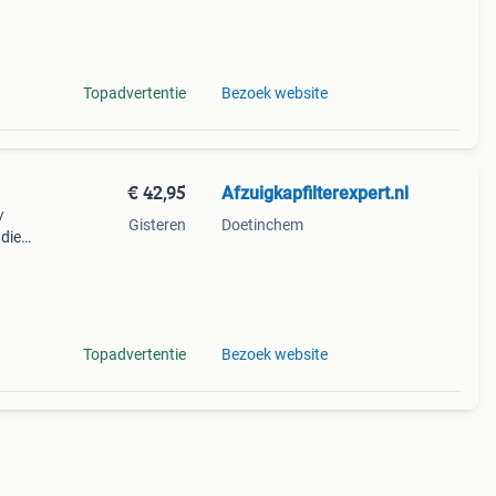
n den
Topadvertentie
Bezoek website
€ 42,95
Afzuigkapfilterexpert.nl
/
Gisteren
Doetinchem
 die
 Het
en o
Topadvertentie
Bezoek website