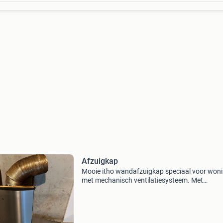
Afzuigkap
Mooie itho wandafzuigkap speciaal voor won
met mechanisch ventilatiesysteem. Met
luchtgordijn functie, en bevestig materiaal en 
Afm.: Br 90 x diep 52cm x hoog 70 cm een vo
bovenkant 25