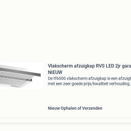
Vlakscherm afzuigkap RVS LED 2jr gara
NIEUW
De tf6000 vlakscherm afzuigkap is een afzuig
met een zeer goede prijs/kwaliteit verhouding.
kap is 60 cm breed en wordt geleverd met een 
greep, de onderkant en zijkant van de kap zijn 
G
Nieuw
Ophalen of Verzenden