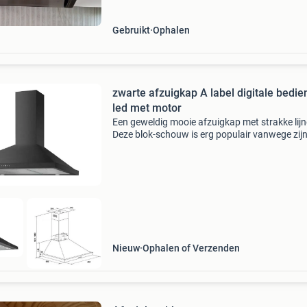
Gebruikt
Ophalen
zwarte afzuigkap A label digitale bedie
led met motor
Een geweldig mooie afzuigkap met strakke lijn
Deze blok-schouw is erg populair vanwege zij
uiterlijk en prestaties! Bediening de kap is voo
van 3 standen en een lichtknop aan de voorka
scho
Nieuw
Ophalen of Verzenden