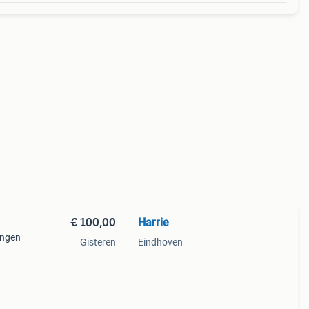
€ 100,00
Harrie
ingen
Gisteren
Eindhoven
rvs.
rmige