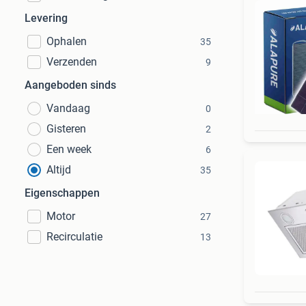
Levering
Ophalen
35
Verzenden
9
Aangeboden sinds
Vandaag
0
Gisteren
2
Een week
6
Altijd
35
Eigenschappen
Motor
27
Recirculatie
13