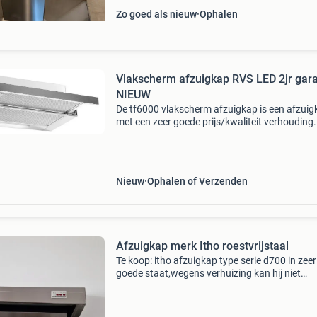
Zo goed als nieuw
Ophalen
Vlakscherm afzuigkap RVS LED 2jr gara
NIEUW
De tf6000 vlakscherm afzuigkap is een afzuig
met een zeer goede prijs/kwaliteit verhouding.
kap is 60 cm breed en wordt geleverd met een 
greep, de onderkant en zijkant van de kap zijn 
G
Nieuw
Ophalen of Verzenden
Afzuigkap merk Itho roestvrijstaal
Te koop: itho afzuigkap type serie d700 in zeer
goede staat,wegens verhuizing kan hij niet
geplaatst worden in nieuwe woning daar moe
motorloos in.