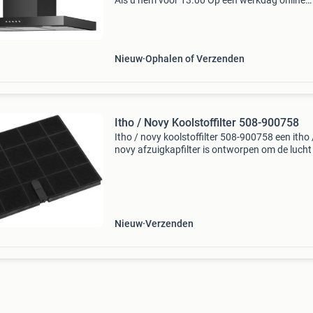
Als u hem voor 13.00 Op een werkdag online
besteld wordt hij die dag verzonden ophalen i
bosch kan ook de afzuigkap is 90 cm breed en
wordt gele
Nieuw
Ophalen of Verzenden
Itho / Novy Koolstoffilter 508-900758
Itho / novy koolstoffilter 508-900758 een itho 
novy afzuigkapfilter is ontworpen om de lucht
door de afzuigkap wordt gezogen te zuiveren.
filter vangt vet, stof en andere verontreiniging
Nieuw
Verzenden