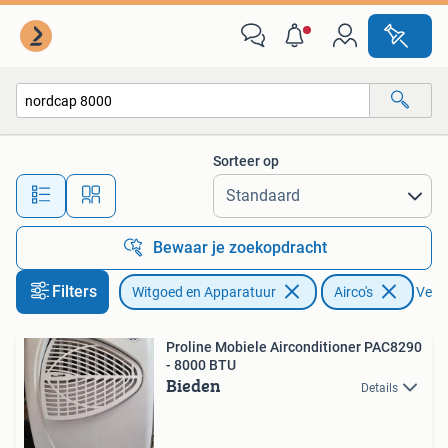
Airco's
Sorteer op
Alle afstanden…
Bewaar je zoekopdracht
Filters
Witgoed en Apparatuur
Airco's
Verwi
Proline Mobiele Airconditioner PAC8290
- 8000 BTU
Bieden
Details