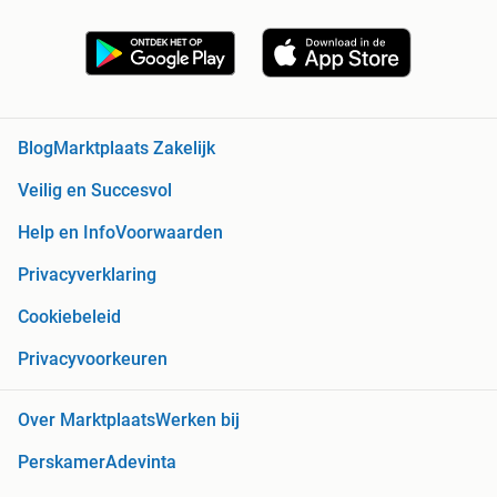
Blog
Marktplaats Zakelijk
Veilig en Succesvol
Help en Info
Voorwaarden
Privacyverklaring
Cookiebeleid
Privacyvoorkeuren
Over Marktplaats
Werken bij
Perskamer
Adevinta