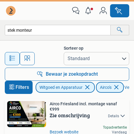
Airco's
Sorteer op
Alle afstanden…
Bewaar je zoekopdracht
Filters
Witgoed en Apparatuur
Airco's
Verwi
Airco Friesland incl. montage vanaf
€999
Zie omschrijving
Details
Topadvertentie
Bezoek website
Vandaag