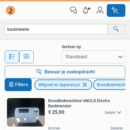
Broodbakmachines
Sorteer op
Alle afstanden…
Bewaar je zoekopdracht
Filters
Witgoed en Apparatuur
Broodbakmachine
Broodbakmachine UNOLD Electro
Backmeister
€ 25,00
Details
Emmen
Gisteren