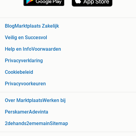
Blog
Marktplaats Zakelijk
Veilig en Succesvol
Help en Info
Voorwaarden
Privacyverklaring
Cookiebeleid
Privacyvoorkeuren
Over Marktplaats
Werken bij
Perskamer
Adevinta
2dehands
2ememain
Sitemap