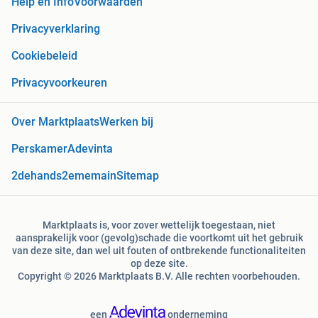
Help en Info
Voorwaarden
Privacyverklaring
Cookiebeleid
Privacyvoorkeuren
Over Marktplaats
Werken bij
Perskamer
Adevinta
2dehands
2ememain
Sitemap
Marktplaats is, voor zover wettelijk toegestaan, niet
aansprakelijk voor (gevolg)schade die voortkomt uit het gebruik
van deze site, dan wel uit fouten of ontbrekende functionaliteiten
op deze site.
Copyright © 2026 Marktplaats B.V. Alle rechten voorbehouden.
een
onderneming