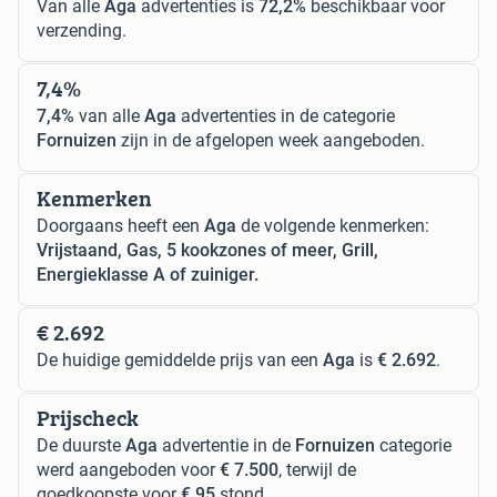
Van alle
Aga
advertenties is
72,2%
beschikbaar voor
verzending.
7,4%
7,4%
van alle
Aga
advertenties in de categorie
Fornuizen
zijn in de afgelopen week aangeboden.
Kenmerken
Doorgaans heeft een
Aga
de volgende kenmerken:
Vrijstaand, Gas, 5 kookzones of meer, Grill,
Energieklasse A of zuiniger.
€ 2.692
De huidige gemiddelde prijs van een
Aga
is
€ 2.692
.
Prijscheck
De duurste
Aga
advertentie in de
Fornuizen
categorie
werd aangeboden voor
€ 7.500
, terwijl de
goedkoopste voor
€ 95
stond.