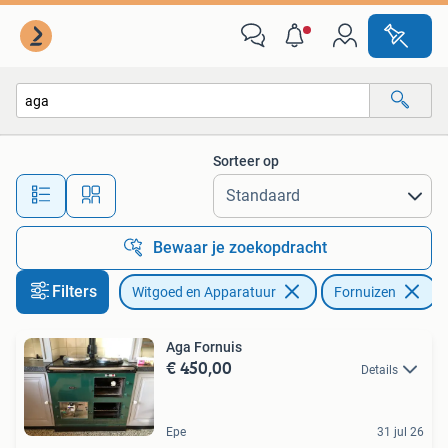
Fornuizen
Sorteer op
Alle afstanden…
Bewaar je zoekopdracht
Filters
Witgoed en Apparatuur
Fornuizen
V
Aga Fornuis
€ 450,00
Details
Epe
31 jul 26