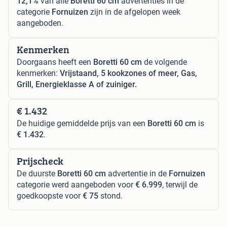
12,1%
van alle
Boretti 60 cm
advertenties in de
categorie
Fornuizen
zijn in de afgelopen week
aangeboden.
Kenmerken
Doorgaans heeft een
Boretti 60 cm
de volgende
kenmerken:
Vrijstaand, 5 kookzones of meer, Gas,
Grill, Energieklasse A of zuiniger.
€ 1.432
De huidige gemiddelde prijs van een
Boretti 60 cm
is
€ 1.432
.
Prijscheck
De duurste
Boretti 60 cm
advertentie in de
Fornuizen
categorie werd aangeboden voor
€ 6.999
, terwijl de
goedkoopste voor
€ 75
stond.