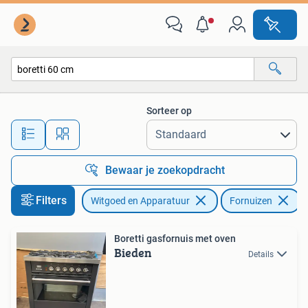
Fornuizen
Sorteer op
Alle afstanden…
Bewaar je zoekopdracht
Filters
Witgoed en Apparatuur
Fornuizen
V
Boretti gasfornuis met oven
Bieden
Details