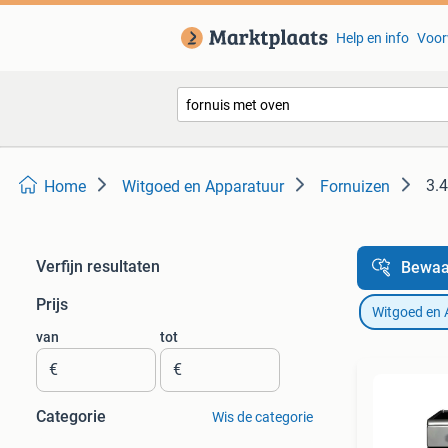
Help en info
Voor
3.4
Home
Witgoed en Apparatuur
Fornuizen
Verfijn resultaten
Bewaa
Prijs
Witgoed en 
van
tot
€
€
Categorie
Wis de categorie