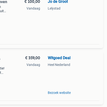
€ 100,00
Jo de Groot
 oven
n
Vandaag
Lelystad
uit
€ 359,00
Witgoed Deal
A
Vandaag
Heel Nederland
tie!
t
Het
sche
Bezoek website