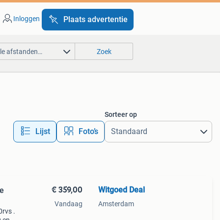
Inloggen
Plaats advertentie
lle afstanden…
Zoek
Sorteer op
Lijst
Foto’s
€ 359,00
Witgoed Deal
se
Vandaag
Amsterdam
rvs .