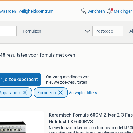
waarden
Veiligheidscentrum
Berichten
Meldingen
Fornuizen
A
48 resultaten
voor 'fornuis met oven'
Ontvang meldingen van
r je zoekopdracht
nieuwe zoekresultaten
Apparatuur
Fornuizen
Verwijder filters
Keramisch Fornuis 60CM Zilver 2-3 Fa
Hetelucht KF600RVS
Nieuw lonzano keramisch fornuis, model kf600