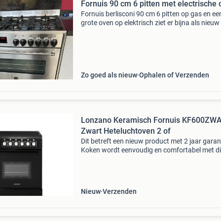
Fornuis 90 cm 6 pitten met electrische
Fornuis berlisconi 90 cm 6 pitten op gas en ee
grote oven op elektrisch ziet er bijna als nieuw 
inclusief instructie boekje en permanente gas
aansluit kabel levering: zelf ophalen
Zo goed als nieuw
Ophalen of Verzenden
Lonzano Keramisch Fornuis KF600ZW
Zwart Heteluchtoven 2 of
Dit betreft een nieuw product met 2 jaar garan
Koken wordt eenvoudig en comfortabel met di
vrijstaande keramische fornuis van lonzano. 
fornuis combineert een moderne vitro-kerami
kookplaa
Nieuw
Verzenden