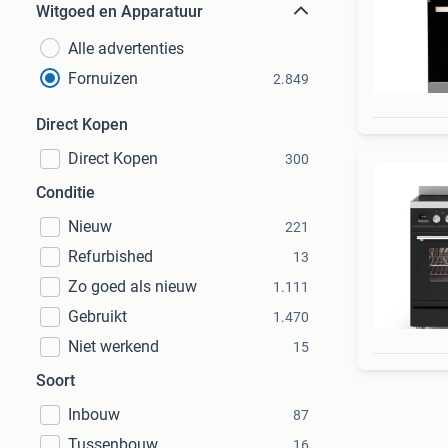
Witgoed en Apparatuur
Alle advertenties
Fornuizen
2.849
Direct Kopen
Direct Kopen
300
Conditie
Nieuw
221
Refurbished
13
Zo goed als nieuw
1.111
Gebruikt
1.470
Niet werkend
15
Soort
Inbouw
87
Tussenbouw
16