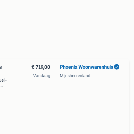
€ 719,00
Phoenix Woonwarenhuis
Vandaag
Mijnsheerenland
el -
g
raat