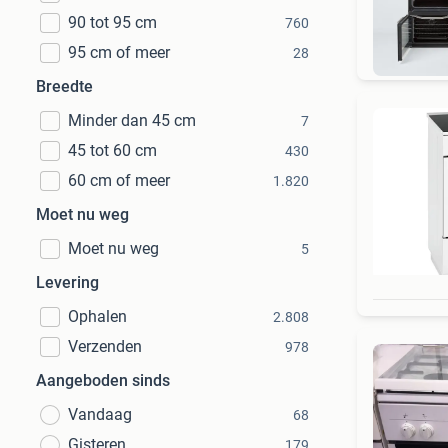
90 tot 95 cm
760
Bi
95 cm of meer
28
Breedte
Minder dan 45 cm
7
45 tot 60 cm
430
60 cm of meer
1.820
Moet nu weg
Moet nu weg
5
Levering
Ophalen
2.808
Verzenden
978
Aangeboden sinds
Vandaag
68
Gisteren
179