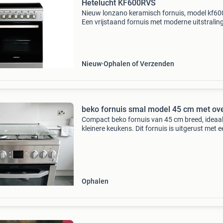
Hetelucht KF600RVS
Nieuw lonzano keramisch fornuis, model kf600
Een vrijstaand fornuis met moderne uitstralin
betrouwbare prestaties, geschikt voor iedere
standaard keukenopstelling. Specificaties:
afmeting: 60
Nieuw
Ophalen of Verzenden
beko fornuis smal model 45 cm met ov
Compact beko fornuis van 45 cm breed, ideaal
kleinere keukens. Dit fornuis is uitgerust met 
oven, grillfunctie en hete lucht, waardoor u di
gerechten perfect kunt bereiden. Het digitale
Ophalen