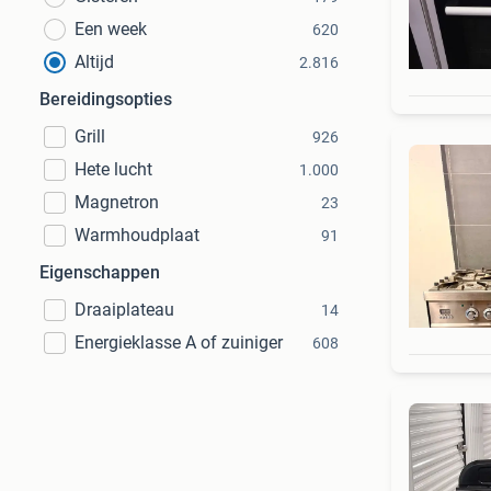
Een week
620
Altijd
2.816
Bereidingsopties
Grill
926
Hete lucht
1.000
Magnetron
23
Warmhoudplaat
91
Eigenschappen
Draaiplateau
14
Energieklasse A of zuiniger
608