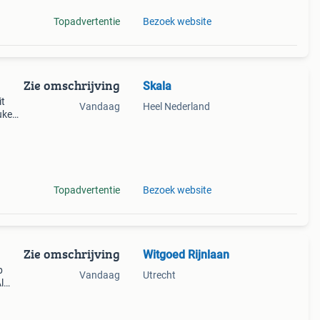
Topadvertentie
Bezoek website
Zie omschrijving
Skala
it
Vandaag
Heel Nederland
uken
ons
Topadvertentie
Bezoek website
Zie omschrijving
Witgoed Rijnlaan
p
Vandaag
Utrecht
l
inigd
es een