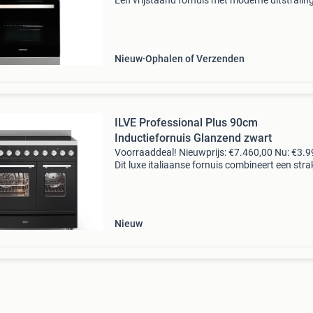
Een vrijstaand fornuis met moderne uitstralin
betrouwbare prestaties, geschikt voor iedere
standaard keukenopstelling. Specificaties:
afmeting: 60
Nieuw
Ophalen of Verzenden
ILVE Professional Plus 90cm
Inductiefornuis Glanzend zwart
Voorraaddeal! Nieuwprijs: €7.460,00 Nu: €3.9
Dit luxe italiaanse fornuis combineert een stra
professioneel design met krachtige
inductietechnologie en twee ovens . Ideaal vo
graa
Nieuw