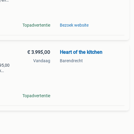
g en
Topadvertentie
Bezoek website
€ 3.995,00
Heart of the kitchen
Vandaag
Barendrecht
95,00
k
or wie
Topadvertentie