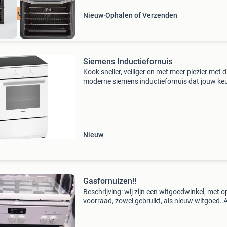
jna uitverkocht
Nieuw
Ophalen of Verzenden
Siemens Inductiefornuis
Kook sneller, veiliger en met meer plezier met d
moderne siemens inductiefornuis dat jouw ke
direct compleet maakt. Maak nu gebruik van 
service pakket met daarbij een pannenset! Het
enige wa
Nieuw
Gasfornuizen!!
Beschrijving: wij zijn een witgoedwinkel, met o
voorraad, zowel gebruikt, als nieuw witgoed. A
onze producten zijn uitvoerig nagekeken, gere
en getest. Bovendien zit er op al onze machin