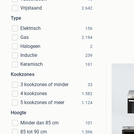
Vrijstaand
2.642
Type
Elektrisch
156
Gas
2.194
Halogeen
2
Inductie
239
Keramisch
161
Kookzones
3 kookzones of minder
33
4 kookzones
1.582
5 kookzones of meer
1.124
Hoogte
Minder dan 85 cm
101
85 tot 90 cm
1.596