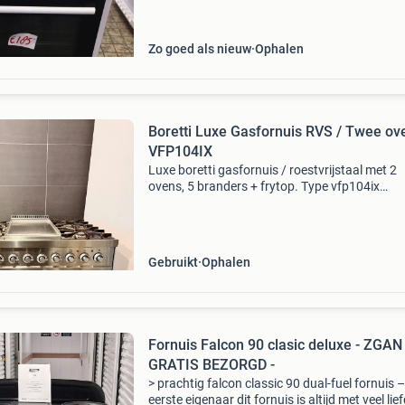
Zo goed als nieuw
Ophalen
Boretti Luxe Gasfornuis RVS / Twee ov
VFP104IX
Luxe boretti gasfornuis / roestvrijstaal met 2
ovens, 5 branders + frytop. Type vfp104ix
(nieuwprijs 4.999 Euro) met pijn in het hart, 
we afscheid wegens nieuwe keuken zonder
gasaansluiting. All
Gebruikt
Ophalen
Fornuis Falcon 90 clasic deluxe - ZGAN 
GRATIS BEZORGD -
> prachtig falcon classic 90 dual-fuel fornuis 
eerste eigenaar dit fornuis is altijd met veel lie