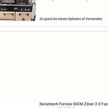
gebruikt door mijn oma, die haar hele leven
uitsluitend op falcon heeft gekookt. Het is da
Zo goed als nieuw
Ophalen of Verzenden
Keramisch Fornuis 60CM Zilver 2-3 Fa