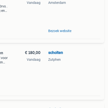
Vandaag
Amsterdam
rvs .
g en
Bezoek website
€ 180,00
scholten
en
 voor
Vandaag
Zutphen
een
verse