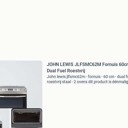
JOHN LEWIS JLFSMC62M Fornuis 60cm
Dual Fuel Roestvrij
John lewis jlfsmc62m - fornuis - 60 cm - dual fu
roestvrij staal - 2 ovens dit product is éénmali
getest bij een testcentrum voor
consumententesten. Na deze test is het appa
niet meer gebruik