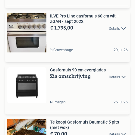
ILVE Pro Line gasfornuis 60 cm wit –
ZGAN - sept 2022
€ 1.795,00
Details
's-Gravenhage
29 jul 26
Gasfornuis 90 cm everglades
Zie omschrijving
Details
Nijmegen
26 jul 26
Te koop! Gasfornuis Baumatic 5 pits
(met wok)
€ 70,00
Details