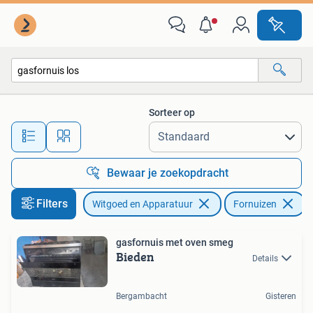
Fornuizen
Sorteer op
Alle afstanden…
Bewaar je zoekopdracht
Filters
Witgoed en Apparatuur
Fornuizen
V
gasfornuis met oven smeg
Bieden
Details
Bergambacht
Gisteren