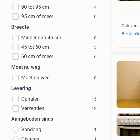
90 tot 95 cm
4
95 cm of meer
0
Ook van 
Breedte
Bekijk all
Minder dan 45 cm
0
45 tot 60 cm
3
60 cm of meer
6
Moet nu weg
Moet nu weg
0
Levering
Ophalen
15
Verzenden
12
Aangeboden sinds
Vandaag
1
Gisteren
1