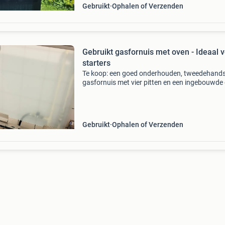
Gebruikt
Ophalen of Verzenden
Gebruikt gasfornuis met oven - Ideaal 
starters
Te koop: een goed onderhouden, tweedehand
gasfornuis met vier pitten en een ingebouwde
Dit vrijstaande model is perfect voor kleine ke
of als tijdelijke oplossing. Het fornuis werkt na
Gebruikt
Ophalen of Verzenden