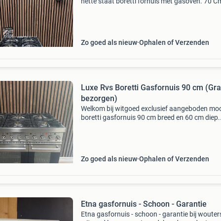
nette staat boretti fornuis met gasoven. 70 C
breed en 70 cm diep. Voorzien van: - 4 messin
branders waaronder een wokbrander - elektri
onsteking -
Zo goed als nieuw
Ophalen of Verzenden
Luxe Rvs Boretti Gasfornuis 90 cm (Gra
bezorgen)
Welkom bij witgoed exclusief aangeboden mo
boretti gasfornuis 90 cm breed en 60 cm diep.
Voorzien van: - 6 messing branders met
wokbrander - elektrische onsteking - thermok
beveiliging - gieti
Zo goed als nieuw
Ophalen of Verzenden
Etna gasfornuis - Schoon - Garantie
Etna gasfornuis - schoon - garantie bij wouter