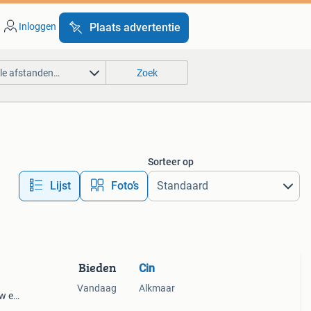
Inloggen
Plaats advertentie
lle afstanden…
Zoek
Sorteer op
Lijst
Foto’s
Bieden
Cin
Vandaag
Alkmaar
uw en
 waar