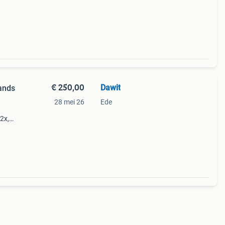
et
€ 250,00
Dawit
ands
28 mei 26
Ede
2x,
oop: