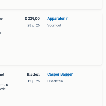
€ 229,00
Apparaten nl
ne
28 jul 26
Voorhout
l
n
Bieden
Casper Baggen
met
13 jul 26
IJsselstein
rnuis
leden
ing
t in