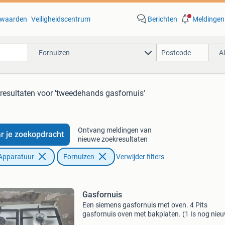
waarden
Veiligheidscentrum
Berichten
Meldingen
Fornuizen
A
resultaten
voor 'tweedehands gasfornuis'
Ontvang meldingen van
r je zoekopdracht
nieuwe zoekresultaten
Apparatuur
Fornuizen
Verwijder filters
Gasfornuis
Een siemens gasfornuis met oven. 4 Pits
gasfornuis oven met bakplaten. (1 Is nog nie
de andere zitten vlekken in) en onderin een la