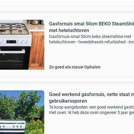
Gasfornuis smal 50cm BEKO SteamShi
met heteluchtoven
Gasfornuis smal 50cm beko steamshine met
heteluchtoven - tweedehands refurbished - inc
garantie 6 maanden - afhalen gratis - bezorge
mogelijk - korting bij aankoop mogelijk -
betaalgemak met ideal,
Zo goed als nieuw
Ophalen
Goed werkend gasfornuis, nette staat 
gebruikerssporen
Te koop aangeboden: een goed werkend gasfo
met oven. Ik heb deze oven ongeveer 5 jaar ge
tweedehands aangeschaft toen ik op mezelf g
wonen. De afgelopen 2 jaar heeft hij ongebruik
een