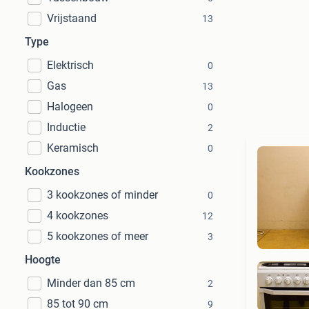
Vrijstaand
13
Type
Elektrisch
0
Gas
13
Halogeen
0
Inductie
2
Keramisch
0
Kookzones
3 kookzones of minder
0
4 kookzones
12
5 kookzones of meer
3
Hoogte
Minder dan 85 cm
2
85 tot 90 cm
9