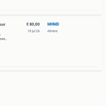
€ 80,00
MHMD
voor
18 jul 26
Almere
s
 oven.
ukens
ar b