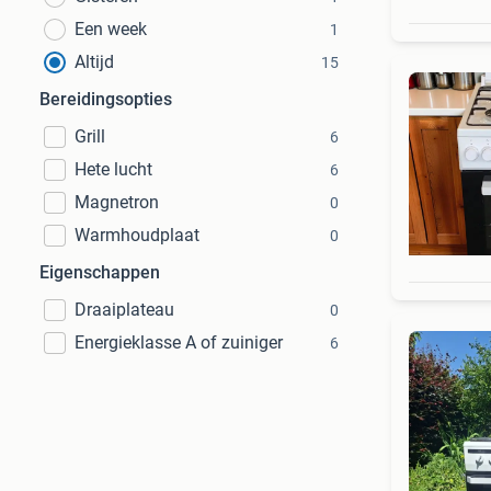
Een week
1
Altijd
15
Bereidingsopties
Grill
6
Hete lucht
6
Magnetron
0
Warmhoudplaat
0
Eigenschappen
Draaiplateau
0
Energieklasse A of zuiniger
6