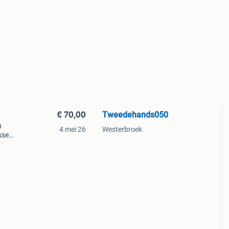
€ 70,00
Tweedehands050
n
4 mei 26
Westerbroek
assen
et