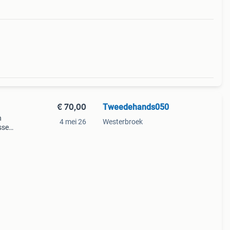
€ 70,00
Tweedehands050
n
4 mei 26
Westerbroek
assen
et