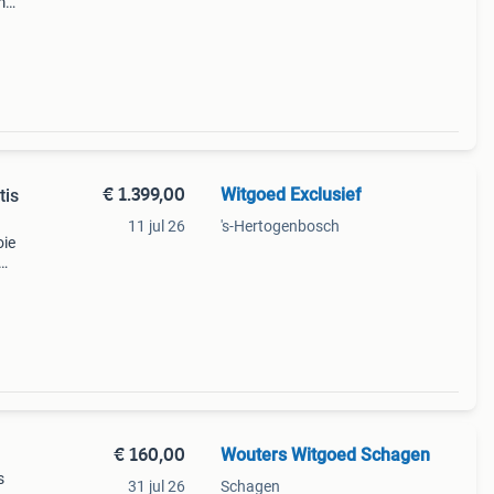
m
g
sche
€ 1.399,00
Witgoed Exclusief
tis
11 jul 26
's-Hertogenbosch
oie
oppel
€ 160,00
Wouters Witgoed Schagen
s
31 jul 26
Schagen