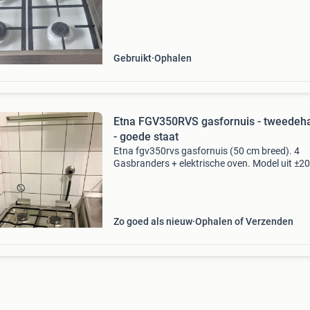
je spullen in kan opbergen. Is tweedehands m
gebruiks sp
Gebruikt
Ophalen
Etna FGV350RVS gasfornuis - tweedeh
- goede staat
Etna fgv350rvs gasfornuis (50 cm breed). 4
Gasbranders + elektrische oven. Model uit ±20
nog in prima werkende staat. Reden van verk
verhuizing
Zo goed als nieuw
Ophalen of Verzenden