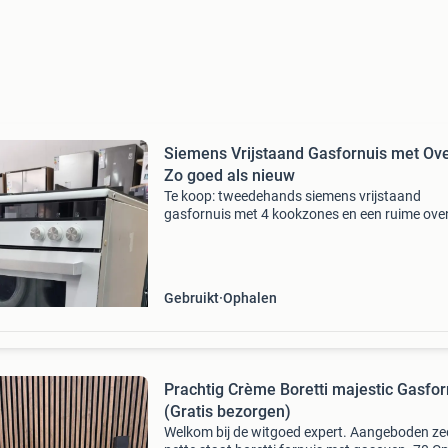
Siemens Vrijstaand Gasfornuis met Ove
Zo goed als nieuw
Te koop: tweedehands siemens vrijstaand
gasfornuis met 4 kookzones en een ruime oven
fornuis is ideaal voor elke keuken en biedt
betrouwbare prestaties. Het fornuis is wit van
en verkeert i
Gebruikt
Ophalen
Prachtig Crème Boretti majestic Gasfor
(Gratis bezorgen)
Welkom bij de witgoed expert. Aangeboden ze