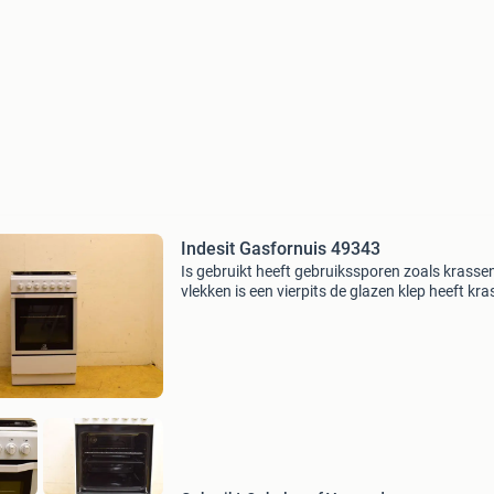
Indesit Gasfornuis 49343
Is gebruikt heeft gebruikssporen zoals krasse
vlekken is een vierpits de glazen klep heeft kr
breedte: 49 cm diepte: 60 cm hoogte: 87 cm m
vriendelijke groet, tweedehands050