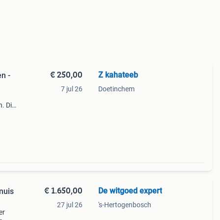
€ 250,00
Z kahateeb
n -
7 jul 26
Doetinchem
. Dit
 kleur
€ 1.650,00
De witgoed expert
nuis
27 jul 26
's-Hertogenbosch
er