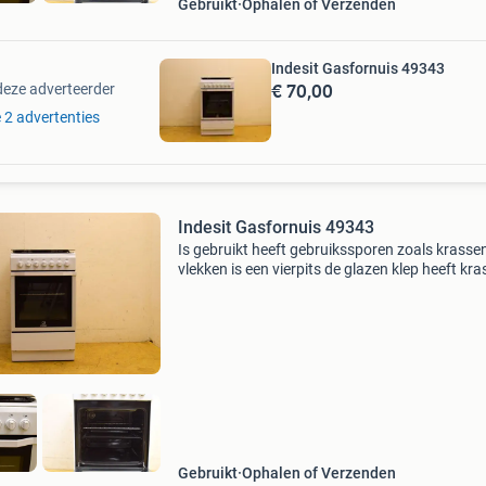
Gebruikt
Ophalen of Verzenden
Indesit Gasfornuis 49343
€ 70,00
deze adverteerder
e 2 advertenties
Indesit Gasfornuis 49343
Is gebruikt heeft gebruikssporen zoals krasse
vlekken is een vierpits de glazen klep heeft kr
breedte: 49 cm diepte: 60 cm hoogte: 87 cm m
vriendelijke groet, tweedehands050
Gebruikt
Ophalen of Verzenden