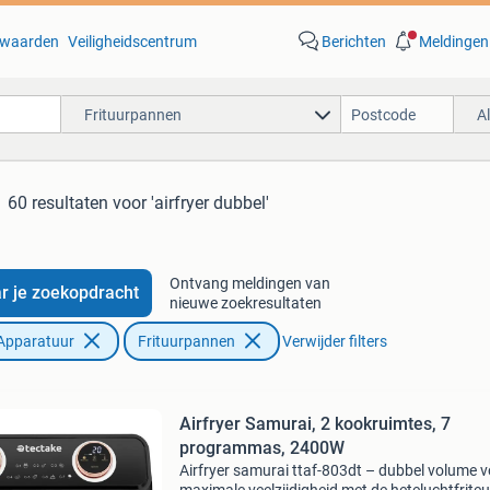
waarden
Veiligheidscentrum
Berichten
Meldingen
Frituurpannen
A
60 resultaten
voor 'airfryer dubbel'
Ontvang meldingen van
r je zoekopdracht
nieuwe zoekresultaten
Apparatuur
Frituurpannen
Verwijder filters
Airfryer Samurai, 2 kookruimtes, 7
programmas, 2400W
Airfryer samurai ttaf-803dt – dubbel volume 