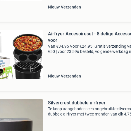
Nieuw
Verzenden
Airfryer Accesoireset - 8 delige Access
voor
Van €34.95 Voor €24.95. Gratis verzending v
€50 | voor 23:59u besteld, volgende werkdag i
huis. Hetelucht friteuse accessoires set voor a
jouw hetelucht friteuse recepten! Heb jij
Nieuw
Verzenden
Silvercrest dubbele airfryer
Te koop aangeboden: een ongebruikte silvercr
dubbele airfryer met twee manden van elk 4,75 
Deze airfryer is ideaal voor het bereiden van
complete maaltijden of grotere porties, dankzi
tw