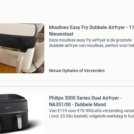
Moulinex Easy Fry Dubbele Airfryer - 11
Nieuwstaat
Deze moulinex easy fry airfryer is de grootste
dubbele airfryer van moulinex, perfect voor het
gezin met een totale capaciteit van 11 liter. De
airfryer beschikt over 2 asymmetrische kookz
di
Nieuw
Ophalen of Verzenden
Philips 3000 Series Dual Airfryer -
NA351/00 - Dubbele Mand
Van €119 voor €79.99Gratis verzending vana
| voor 23:59u besteld, volgende werkdag in hui
voordelen gratis verzending vanaf € 50,-* voor
23:59 besteld, volgende werkdag in hu