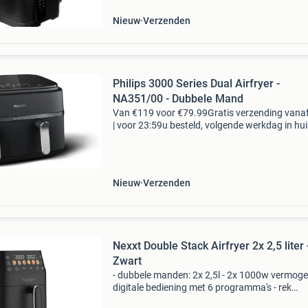
Nieuw
Verzenden
Philips 3000 Series Dual Airfryer -
NA351/00 - Dubbele Mand
Van €119 voor €79.99Gratis verzending vana
| voor 23:59u besteld, volgende werkdag in hui
voordelen gratis verzending vanaf € 50,-* voor
23:59 besteld, volgende werkdag in hu
Nieuw
Verzenden
Nexxt Double Stack Airfryer 2x 2,5 liter 
Zwart
- dubbele manden: 2x 2,5l - 2x 1000w vermoge
digitale bediening met 6 programma's - rek
meegeleverd voor stapelen met de nexxt doub