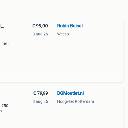
€ 95,00
Robin Beisel
L,
3 aug 26
Weesp
 hele
ones
€ 79,99
DGMoutlet.nl
3 aug 26
Hoogvliet Rotterdam
f €50
s