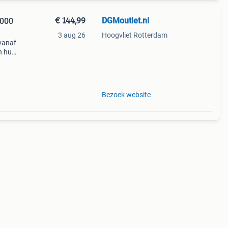
€ 144,99
DGMoutlet.nl
4000
3 aug 26
Hoogvliet Rotterdam
vanaf
n huis
Bezoek website