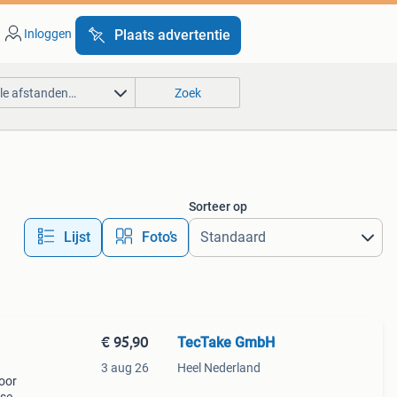
Inloggen
Plaats advertentie
lle afstanden…
Zoek
Sorteer op
Lijst
Foto’s
€ 95,90
TecTake GmbH
3 aug 26
Heel Nederland
voor