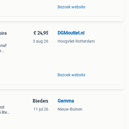
Bezoek website
€ 24,95
DGMoutlet.nl
oire
3 aug 26
Hoogvliet Rotterdam
anaf
n
l
Bezoek website
Bieden
Gemma
est
11 jul 26
Nieuw-Buinen
liter.
j de