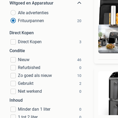
Witgoed en Apparatuur
Alle advertenties
Frituurpannen
20
Direct Kopen
Direct Kopen
3
G
Conditie
Nieuw
46
Refurbished
0
Zo goed als nieuw
10
Gebruikt
2
Niet werkend
0
Inhoud
Minder dan 1 liter
0
1 tot 2 liter
0