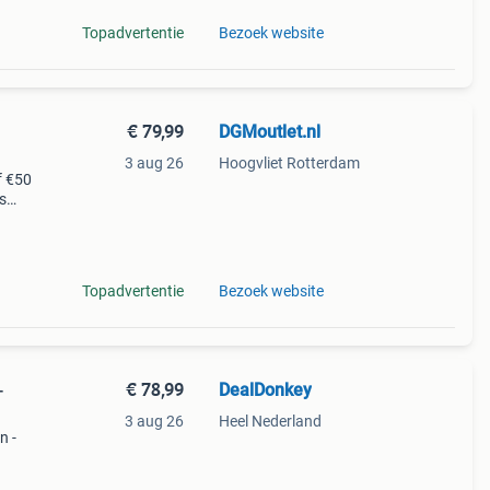
Topadvertentie
Bezoek website
€ 79,99
DGMoutlet.nl
3 aug 26
Hoogvliet Rotterdam
f €50
s
Topadvertentie
Bezoek website
€ 78,99
DealDonkey
-
3 aug 26
Heel Nederland
n -
le