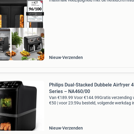
maximale veelzijdigheid met de heteluchtfrite
samurai ttaf-803dt ervaar je de beste manier 
gezond koken. Dankzij de twee xxl-kookruimt
een
ratis levering
Nieuw
Verzenden
Philips Dual-Stacked Dubbele Airfryer 
Series – NA460/00
Van €189.99 Voor €144.99Gratis verzending 
€50 | voor 23:59u besteld, volgende werkdag i
voordelen gratis verzending vanaf € 50,-* voor
23:59 besteld, volgende werkdag i
Nieuw
Verzenden