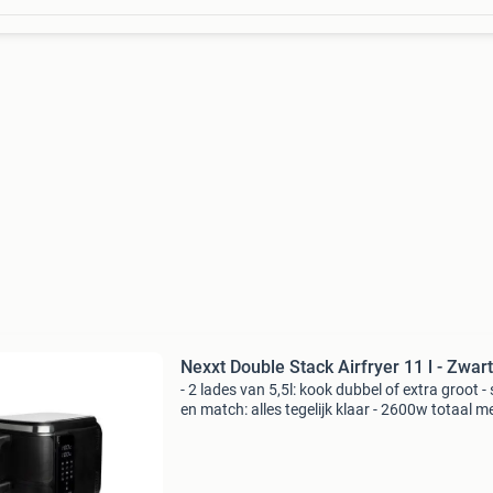
Nexxt Double Stack Airfryer 11 l - Zwart
- 2 lades van 5,5l: kook dubbel of extra groot -
en match: alles tegelijk klaar - 2600w totaal m
dubbele luchtcirculatie - 12 menu's, instelbaar
200°c en 0-60 min met de nexxt double sta