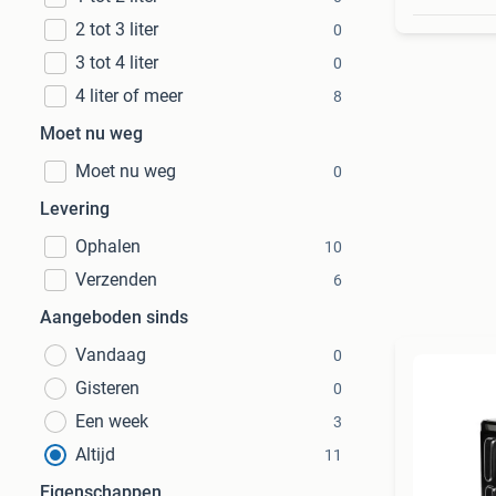
2 tot 3 liter
0
3 tot 4 liter
0
4 liter of meer
8
Moet nu weg
Moet nu weg
0
Levering
Ophalen
10
Verzenden
6
Aangeboden sinds
Vandaag
0
Gisteren
0
Een week
3
Altijd
11
Eigenschappen