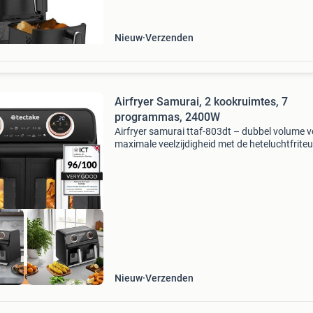
stack airfryer maak je het jezelf makkelijk als j
meerdere
Nieuw
Verzenden
Airfryer Samurai, 2 kookruimtes, 7
programmas, 2400W
Airfryer samurai ttaf-803dt – dubbel volume 
maximale veelzijdigheid met de heteluchtfrite
samurai ttaf-803dt ervaar je de beste manier 
gezond koken. Dankzij de twee xxl-kookruimt
een
ratis levering
Nieuw
Verzenden