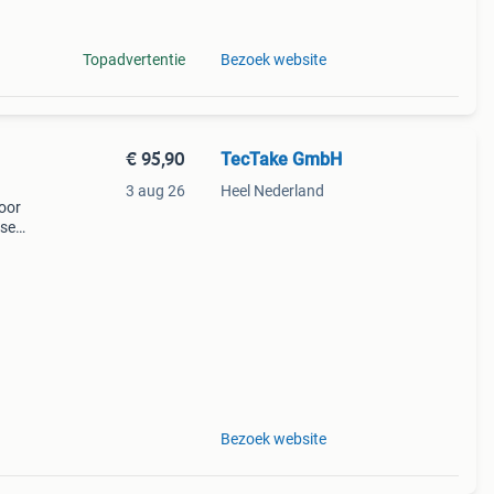
e
Topadvertentie
Bezoek website
€ 95,90
TecTake GmbH
3 aug 26
Heel Nederland
voor
use
van
es met
Bezoek website