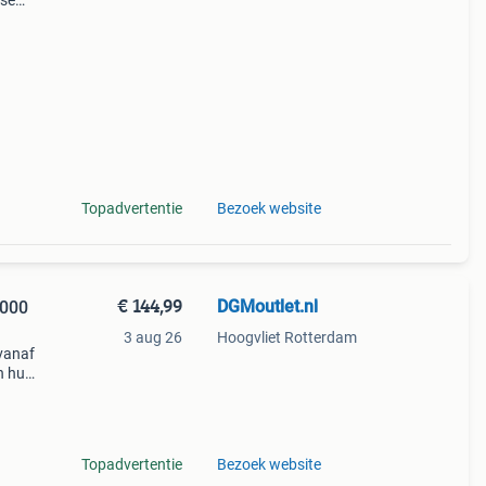
use
van
es met
Topadvertentie
Bezoek website
€ 144,99
DGMoutlet.nl
4000
3 aug 26
Hoogvliet Rotterdam
vanaf
n huis
Topadvertentie
Bezoek website