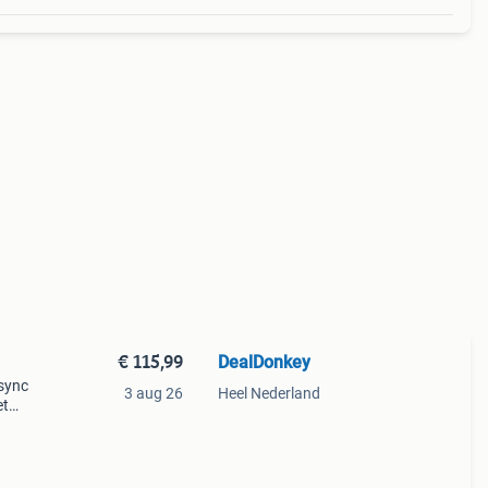
€ 115,99
DealDonkey
 sync
3 aug 26
Heel Nederland
et
 60-