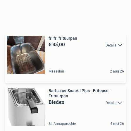
fri fri frituurpan
€ 35,00
Details
Maassluis
2 aug 26
Bartscher Snack I Plus - Friteuse -
Frituurpan
Bieden
Details
St.-Annaparochie
4 mei 26