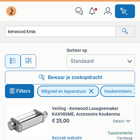
Keukenmixers
Sorteer op
Alle afstanden…
Bewaar je zoekopdracht
Filters
Witgoed en Apparatuur
Keukenmixers
Veiling - Kenwood Lasagnemaker
KAX980ME, Accessoire Keukenma
€ 25,00
Details
Topadvertentie
Bezoek website
Vandaag