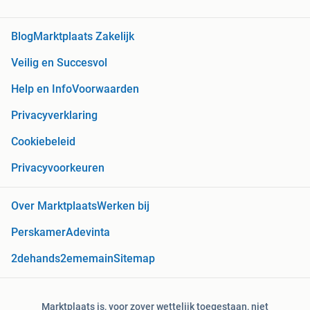
Blog
Marktplaats Zakelijk
Veilig en Succesvol
Help en Info
Voorwaarden
Privacyverklaring
Cookiebeleid
Privacyvoorkeuren
Over Marktplaats
Werken bij
Perskamer
Adevinta
2dehands
2ememain
Sitemap
Marktplaats is, voor zover wettelijk toegestaan, niet