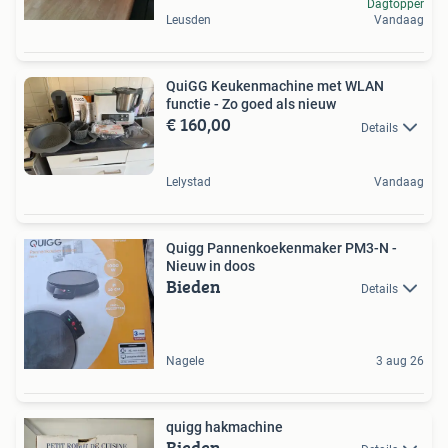
Dagtopper
Leusden
Vandaag
QuiGG Keukenmachine met WLAN
functie - Zo goed als nieuw
€ 160,00
Details
Lelystad
Vandaag
Quigg Pannenkoekenmaker PM3-N -
Nieuw in doos
Bieden
Details
Nagele
3 aug 26
quigg hakmachine
Bieden