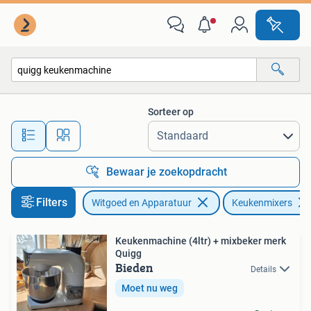
Keukenmixers
Sorteer op
Alle afstanden…
Bewaar je zoekopdracht
Filters
Witgoed en Apparatuur
Keukenmixers
Keukenmachine (4ltr) + mixbeker merk
Quigg
Bieden
Details
Moet nu weg