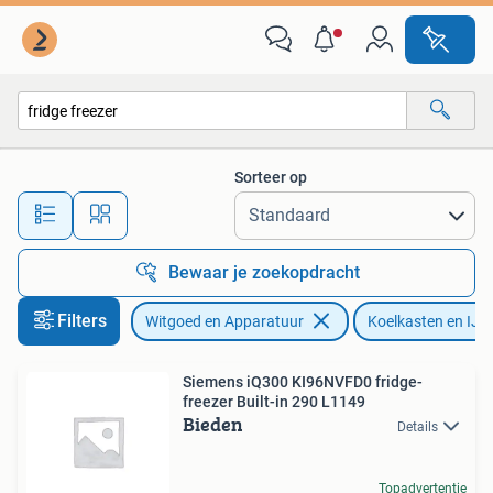
Koelkasten en IJskasten
Sorteer op
Alle afstanden…
Bewaar je zoekopdracht
Filters
Witgoed en Apparatuur
Koelkasten en IJs
Siemens iQ300 KI96NVFD0 fridge-
freezer Built-in 290 L1149
Bieden
Details
Topadvertentie