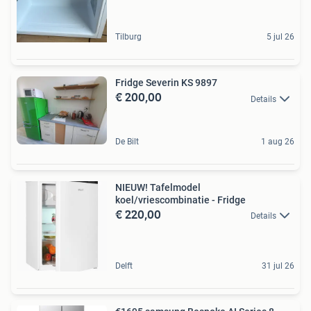
Tilburg
5 jul 26
Fridge Severin KS 9897
€ 200,00
Details
De Bilt
1 aug 26
NIEUW! Tafelmodel
koel/vriescombinatie - Fridge
€ 220,00
Details
Delft
31 jul 26