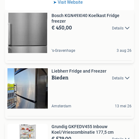
Bosch KGN49XI40 Koelkast Fridge
freezer
€ 450,00
Details
's-Gravenhage
3 aug 26
Liebherr Fridge and Freezer
Bieden
Details
Amsterdam
13 mei 26
Grundig GKFEDV455 Inbouw
Koel/Vriescombinatie 177,5 cm
€ 579,00