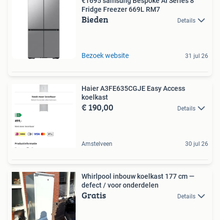
€1695 samsung Bespoke AI Series 8
Fridge Freezer 669L RM7
Bieden
Details
Bezoek website
31 jul 26
Haier A3FE635CGJE Easy Access
koelkast
€ 190,00
Details
Amstelveen
30 jul 26
Whirlpool inbouw koelkast 177 cm —
defect / voor onderdelen
Gratis
Details