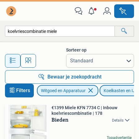
Koelkasten en IJskasten
Sorteer op
Alle afstanden…
Bewaar je zoekopdracht
Filters
Witgoed en Apparatuur
Koelkasten en IJs
€1399 Miele KFN 7734 C | Inbouw
koelvriescombinatie | 178
Bieden
Details
Topadvertentie