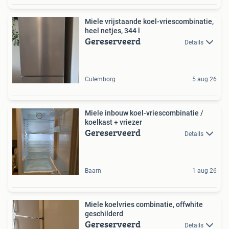
Miele vrijstaande koel-vriescombinatie,
heel netjes, 344 l
Gereserveerd
Details
Culemborg
5 aug 26
Miele inbouw koel-vriescombinatie /
koelkast + vriezer
Gereserveerd
Details
Baarn
1 aug 26
Miele koelvries combinatie, offwhite
geschilderd
Gereserveerd
Details