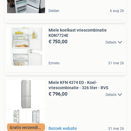
Delden
6 aug 26
Miele koelkast vriescombinatie
KDN7724E
€ 750,00
Details
Ermelo
31 mei 26
Miele KFN 4374 ED - Koel-
vriescombinatie - 326 liter - RVS
€ 796,00
Details
Gratis verzending
Bezoek website
31 mei 26