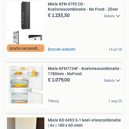
Miele KFN 4795 CD -
Koelvriescombinatie - No Frost - Zilver
€ 1.255,50
Details
Gratis verzending
Bezoek website
14 jul 26
Miele KFN7734F - Koelvriescombinatie -
1780mm - NoFrost
€ 1.079,00
Details
Tilburg
1 aug 26
Miele KD 6453 S-1 koel-vriescombinatie
| A+ | 180 x 60 cmm