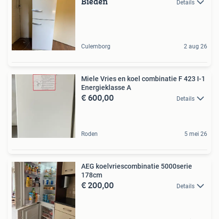
Bieden
Details
Culemborg
2 aug 26
Miele Vries en koel combinatie F 423 I-1
Energieklasse A
€ 600,00
Details
Roden
5 mei 26
AEG koelvriescombinatie 5000serie
178cm
€ 200,00
Details