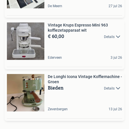
De Meern
27 jul 26
Vintage Krups Espresso Mini 963
koffiezetapparaat wit
€ 60,00
Details
Ederveen
3 jul 26
De Longhi Icona Vintage Koffiemachine -
Groen
Bieden
Details
Zevenbergen
13 jul 26