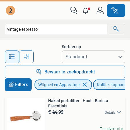
Koffiezetapparaten
Sorteer op
Alle afstanden…
Bewaar je zoekopdracht
Filters
Witgoed en Apparatuur
Koffiezetapparate
Naked portafilter - Hout - Barista-
Essentials
€ 44,95
Details
Topadvertentie