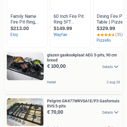
glazen gaskookplaat AEG 5-pits, 90 cm
breed
€ 100,00
Details
Hedel
2 aug 26
Pelgrim GK477WRVSA1E/P3 Gasfornuis
RVS 5-pits
€ 70,00
Details