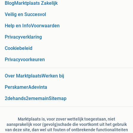
Blog
Marktplaats Zakelijk
Veilig en Succesvol
Help en Info
Voorwaarden
Privacyverklaring
Cookiebeleid
Privacyvoorkeuren
Over Marktplaats
Werken bij
Perskamer
Adevinta
2dehands
2ememain
Sitemap
Marktplaats is, voor zover wettelijk toegestaan, niet
aansprakelijk voor (gevolg)schade die voortkomt uit het gebruik
van deze site, dan wel uit fouten of ontbrekende functionaliteiten