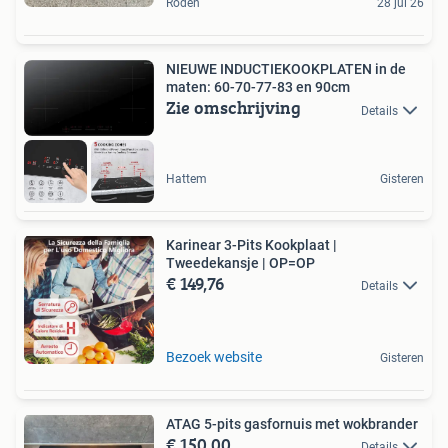
Roden
28 jul 26
NIEUWE INDUCTIEKOOKPLATEN in de
maten: 60-70-77-83 en 90cm
Zie omschrijving
Details
Hattem
Gisteren
Karinear 3-Pits Kookplaat |
Tweedekansje | OP=OP
€ 149,76
Details
Bezoek website
Gisteren
ATAG 5-pits gasfornuis met wokbrander
€ 150,00
Details