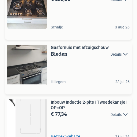
Schaijk
3 aug 26
Gasfornuis met afzuigschouw
Bieden
Details
Hillegom
28 jul 26
Inbouw Inductie 2-pits | Tweedekansje |
OP=OP
€ 77,34
Details
Bezoek website
28 jul 26