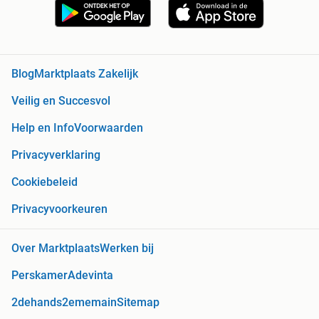
Blog
Marktplaats Zakelijk
Veilig en Succesvol
Help en Info
Voorwaarden
Privacyverklaring
Cookiebeleid
Privacyvoorkeuren
Over Marktplaats
Werken bij
Perskamer
Adevinta
2dehands
2ememain
Sitemap