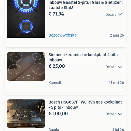
Inbouw Gasstel 2-pits | Glas & Gietijzer |
Laatste Stuk!
€ 71,94
Details
Bezoek website
2 aug 26
Siemens keramische kookplaat 4 pits
inbouw
€ 25,00
Details
Kamerik
14 mei 26
Bosch HSG6S7FFW0 RVS gas kookplaat
- 5 pits - Inbouw
€ 100,00
Details
Gouda
4 jul 26