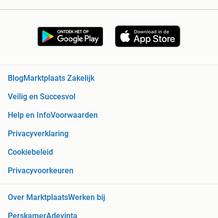
Blog
Marktplaats Zakelijk
Veilig en Succesvol
Help en Info
Voorwaarden
Privacyverklaring
Cookiebeleid
Privacyvoorkeuren
Over Marktplaats
Werken bij
Perskamer
Adevinta