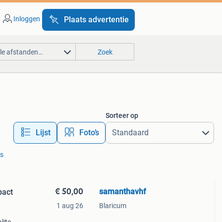
Inloggen
Plaats advertentie
lle afstanden…
Zoek
Sorteer op
Lijst
Foto’s
rs
€ 50,00
samanthavhf
pact
1 aug 26
Blaricum