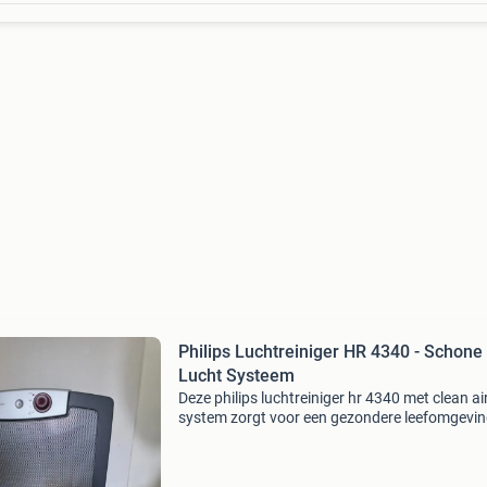
Philips Luchtreiniger HR 4340 - Schone
Lucht Systeem
Deze philips luchtreiniger hr 4340 met clean ai
system zorgt voor een gezondere leefomgevi
door de lucht te zuiveren. Ideaal voor mensen
allergieën of voor wie gewoon schone lucht in 
wil.