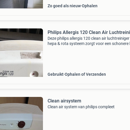
Zo goed als nieuw
Ophalen
Philips Allergis 120 Clean Air Luchtrein
Deze philips allergis 120 clean air luchtreinige
hepa & rota systeem zorgt voor een schonere 
in huis. Ideaal voor mensen met allergieën of 
een frissere leefomgeving. Het apparaat i
Gebruikt
Ophalen of Verzenden
Clean airsystem
Clean air system van philips compleet