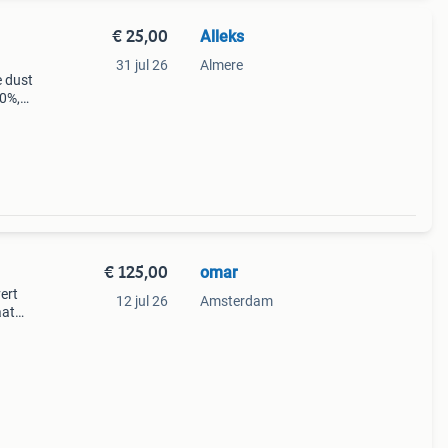
€ 25,00
Alleks
31 jul 26
Almere
 dust
40%,
tion
€ 125,00
omar
vert
12 jul 26
Amsterdam
aat
russ