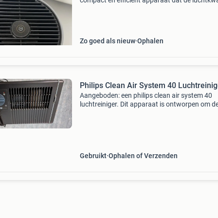
compact en efficiënt apparaat dat de luchtkwal
in huis helpt te verbeteren. Productomschrijvi
zuivert de lucht in minder dan 16 minuten en
verwijder
Zo goed als nieuw
Ophalen
Philips Clean Air System 40 Luchtreinig
Aangeboden: een philips clean air system 40
luchtreiniger. Dit apparaat is ontworpen om d
luchtkwaliteit te verbeteren door stof en ande
deeltjes uit de lucht te filteren. Het is een oude
model, m
Gebruikt
Ophalen of Verzenden