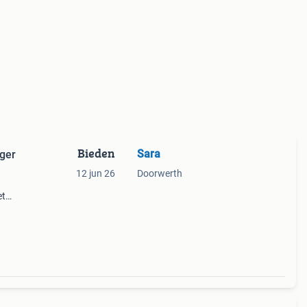
Bieden
Sara
iger
12 jun 26
Doorwerth
et
eem
en en