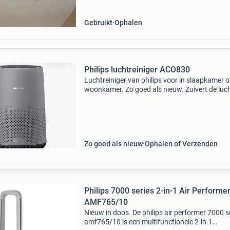
Gebruikt
Ophalen
Philips luchtreiniger ACO830
Luchtreiniger van philips voor in slaapkamer o
woonkamer. Zo goed als nieuw. Zuivert de luch
minder dan 16 minuten en verwijdert 99% van
virussen, allergenen & vuile stoffen. U houdt 
wonin
Zo goed als nieuw
Ophalen of Verzenden
Philips 7000 series 2-in-1 Air Performer
AMF765/10
Nieuw in doos. De philips air performer 7000 s
amf765/10 is een multifunctionele 2-in-1