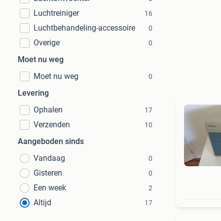
Luchtreiniger
16
Luchtbehandeling-accessoire
0
Overige
0
Moet nu weg
Moet nu weg
0
Levering
Ophalen
17
Verzenden
10
Aangeboden sinds
Vandaag
0
Gisteren
0
Een week
2
Altijd
17