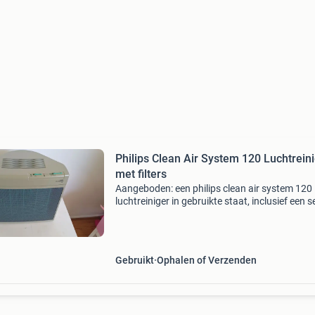
Philips Clean Air System 120 Luchtrein
met filters
Aangeboden: een philips clean air system 120
luchtreiniger in gebruikte staat, inclusief een s
nieuwe vervangingsfilters (hr 4979). Dit syst
helpt de lucht in huis te zuiveren van stof, poll
Gebruikt
Ophalen of Verzenden