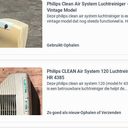
Philips Clean Air System Luchtreiniger 
Vintage Model
Deze philips clean air system luchtreiniger is e
vintage model dat nog steeds functioneel is. H
apparaat is gebruikt en vertoont enkele teken
van slijtage, maar kan nog steeds helpen de
luchtkwa
Gebruikt
Ophalen
Philips CLEAN Air System 120 Luchtrei
HR 4385
Deze philips clean air system 120 (model hr 4
is een betrouwbare luchtreiniger die helpt de
luchtkwaliteit in uw huis te verbeteren. Het
apparaat is ontworpen om stof, pollen en and
allergenen
Zo goed als nieuw
Ophalen of Verzenden