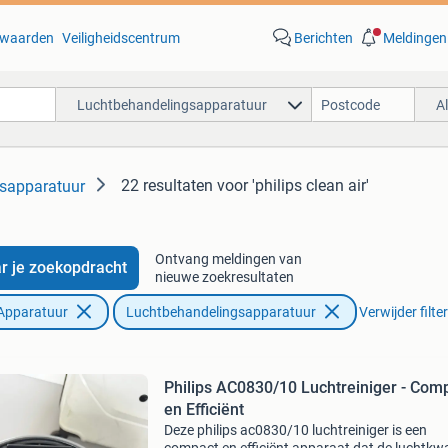
waarden
Veiligheidscentrum
Berichten
Meldingen
Luchtbehandelingsapparatuur
A
22 resultaten
voor 'philips clean air'
sapparatuur
Ontvang meldingen van
r je zoekopdracht
nieuwe zoekresultaten
Apparatuur
Luchtbehandelingsapparatuur
Verwijder filte
Philips AC0830/10 Luchtreiniger - Com
en Efficiënt
Deze philips ac0830/10 luchtreiniger is een