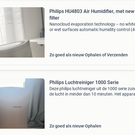
Philips HU4803 Air Humidifier, met new
filter
Nanocloud evaporation technology – no white
or wet surfaces automatic humidity control (
50%, or 60%) suitable for rooms up to 25 m²
humidification capacity: 220 ml/h quiet opera
with sle
Zo goed als nieuw
Ophalen of Verzenden
Philips Luchtreiniger 1000 Serie
Deze philips luchtreiniger uit de 1000 serie zui
de lucht in minder dan 10 minuten. Het appar
verwijdert 99,97% van de deeltjes zo klein als
0,003µm, inclusief pollen, stof, bacteriën en vi
Zo goed als nieuw
Ophalen