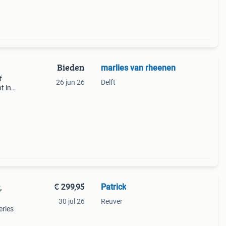
Bieden
marlies van rheenen
f
26 jun 26
Delft
t in
uw
€ 299,95
Patrick
,
30 jul 26
Reuver
eries