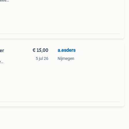
iteit
ng:
€ 15,00
a.esders
er
5 jul 26
Nijmegen
e
re
r