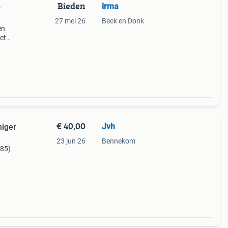
Bieden
irma
-
27 mei 26
Beek en Donk
en
et
en
€ 40,00
Jvh
niger
23 jun 26
Bennekom
385)
ere