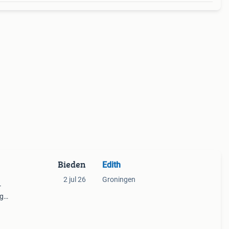
Bieden
Edith
2 jul 26
Groningen
r
ng
 met
huis