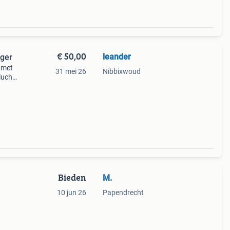
€ 50,00
leander
iger
r met
31 mei 26
Nibbixwoud
lucht
voor
Bieden
M.
10 jun 26
Papendrecht