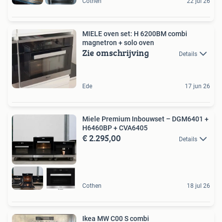
Cothen
22 jul 26
MIELE oven set: H 6200BM combi
magnetron + solo oven
Zie omschrijving
Details
Ede
17 jun 26
Miele Premium Inbouwset – DGM6401 +
H6460BP + CVA6405
€ 2.295,00
Details
Cothen
18 jul 26
Ikea MW C00 S combi