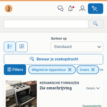
Ovens
Sorteer op
Alle afstanden…
Bewaar je zoekopdracht
Filters
Witgoed en Apparatuur
Ovens
Verwi
KERAMISCHE FORNUIZEN
Zie omschrijving
Details
Topadvertentie