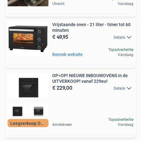
Utrecht
Vandaag
Vrijstaande oven - 21 liter - timer tot 60
minuten
€ 49,95
Details
Topadvertentie
Bezoek website
Vandaag
OP=OP! NIEUWE INBOUWOVENS in de
UITVERKOOP! vanaf 229eu!
€ 229,00
Details
Topadvertentie
Leegverkoop OP=OP
Amstelveen
Vandaag