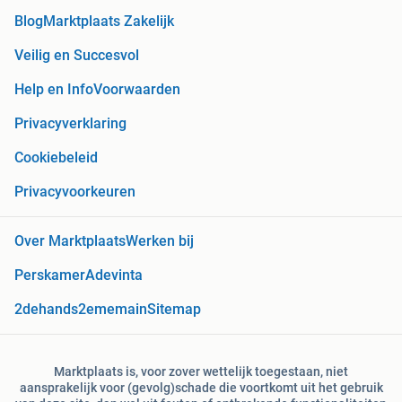
Blog
Marktplaats Zakelijk
Veilig en Succesvol
Help en Info
Voorwaarden
Privacyverklaring
Cookiebeleid
Privacyvoorkeuren
Over Marktplaats
Werken bij
Perskamer
Adevinta
2dehands
2ememain
Sitemap
Marktplaats is, voor zover wettelijk toegestaan, niet
aansprakelijk voor (gevolg)schade die voortkomt uit het gebruik