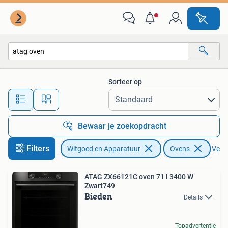
Ovens
Sorteer op
Alle afstanden…
Bewaar je zoekopdracht
Filters
Witgoed en Apparatuur
Ovens
Verwi
ATAG ZX66121C oven 71 l 3400 W
Zwart749
Bieden
Details
Topadvertentie