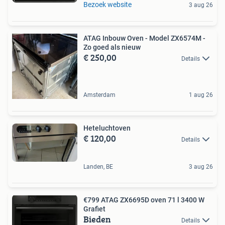
Bezoek website
3 aug 26
ATAG Inbouw Oven - Model ZX6574M -
Zo goed als nieuw
€ 250,00
Details
Amsterdam
1 aug 26
Heteluchtoven
€ 120,00
Details
Landen, BE
3 aug 26
€799 ATAG ZX6695D oven 71 l 3400 W
Grafiet
Bieden
Details