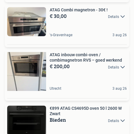
ATAG Combi magnetron - 30€ !
€ 30,00
Details
's-Gravenhage
3 aug 26
ATAG inbouw combi-oven /
combimagnetron RVS – goed werkend
€ 200,00
Details
Utrecht
3 aug 26
€899 ATAG CS4695D oven 50 l 2600 W
Zwart
Bieden
Details