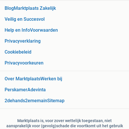
Blog
Marktplaats Zakelijk
Veilig en Succesvol
Help en Info
Voorwaarden
Privacyverklaring
Cookiebeleid
Privacyvoorkeuren
Over Marktplaats
Werken bij
Perskamer
Adevinta
2dehands
2ememain
Sitemap
Marktplaats is, voor zover wettelijk toegestaan, niet
aansprakelijk voor (gevolg)schade die voortkomt uit het gebruik