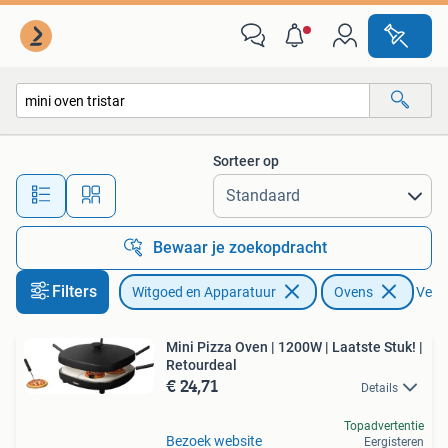
Ovens
Sorteer op
Alle afstanden…
Bewaar je zoekopdracht
Filters
Witgoed en Apparatuur
Ovens
Verwi
Mini Pizza Oven | 1200W | Laatste Stuk! |
Retourdeal
€ 24,71
Details
Topadvertentie
Bezoek website
Eergisteren