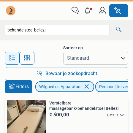
Persoonlijke-verzorgingsapparatuur
Sorteer op
Alle afstanden…
Bewaar je zoekopdracht
Filters
Witgoed en Apparatuur
Persoonlijke-verz
Verstelbare
massagebank/behandelstoel Bellezi
€ 500,00
Details