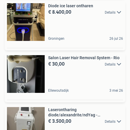
Diode ice laser ontharen
€ 8.400,00
Details
Groningen
26 jul 26
Salon Laser Hair Removal System - Rio
€ 30,00
Details
Ellewoutsdijk
3 mei 26
Laserontharing
diode/alexandrite/ndYag -
€ 3.500,00
Professioneel
Details