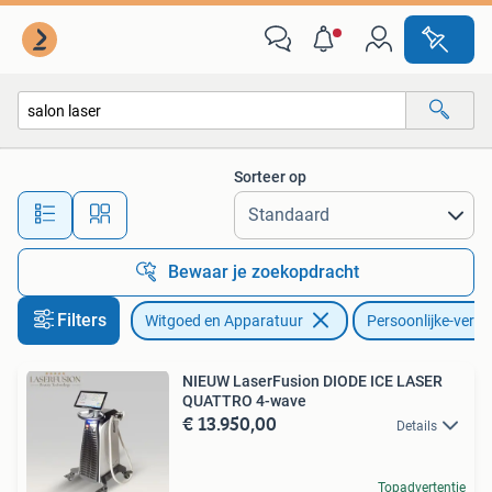
Persoonlijke-verzorgingsapparatuur
Sorteer op
Alle afstanden…
Bewaar je zoekopdracht
Filters
Witgoed en Apparatuur
Persoonlijke-verz
NIEUW LaserFusion DIODE ICE LASER
QUATTRO 4-wave
€ 13.950,00
Details
Topadvertentie