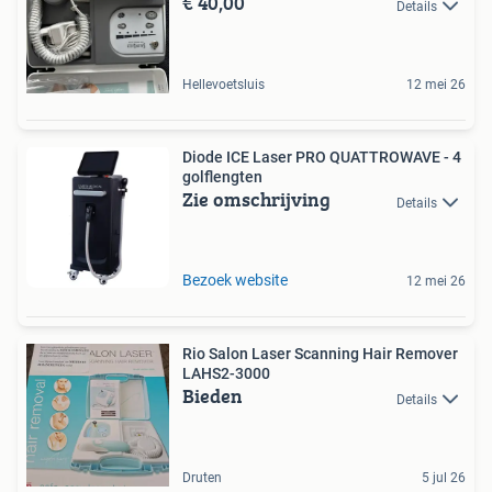
€ 40,00
Details
Hellevoetsluis
12 mei 26
Diode ICE Laser PRO QUATTROWAVE - 4
golflengten
Zie omschrijving
Details
Bezoek website
12 mei 26
Rio Salon Laser Scanning Hair Remover
LAHS2-3000
Bieden
Details
Druten
5 jul 26