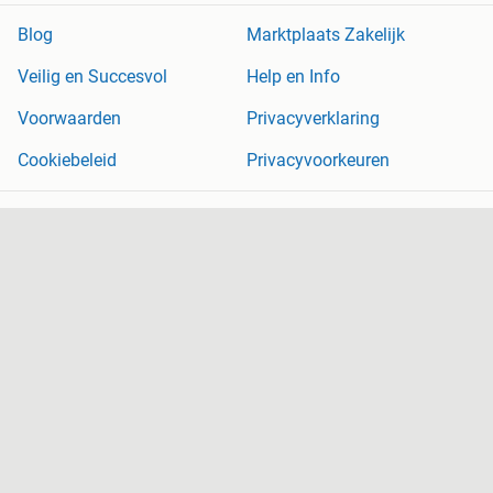
Blog
Marktplaats Zakelijk
Veilig en Succesvol
Help en Info
Voorwaarden
Privacyverklaring
Cookiebeleid
Privacyvoorkeuren
Over Marktplaats
Werken bij
Perskamer
Adevinta
2dehands
2ememain
Sitemap
Marktplaats is, voor zover wettelijk toegestaan, niet aansprakelijk
voor (gevolg)schade die voortkomt uit het gebruik van deze site,
dan wel uit fouten of ontbrekende functionaliteiten op deze site.
Copyright © 2026 Marktplaats B.V. Alle rechten voorbehouden.