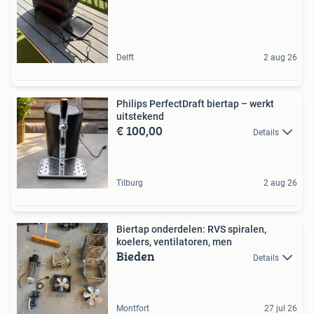
Delft
2 aug 26
Philips PerfectDraft biertap – werkt
uitstekend
€ 100,00
Details
Tilburg
2 aug 26
Biertap onderdelen: RVS spiralen,
koelers, ventilatoren, men
Bieden
Details
Montfort
27 jul 26