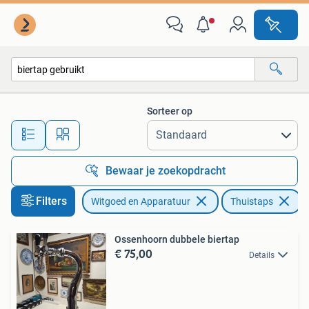
Thuistaps
Sorteer op
Alle afstanden…
Bewaar je zoekopdracht
Filters
Witgoed en Apparatuur
Thuistaps
V
Ossenhoorn dubbele biertap
€ 75,00
Details