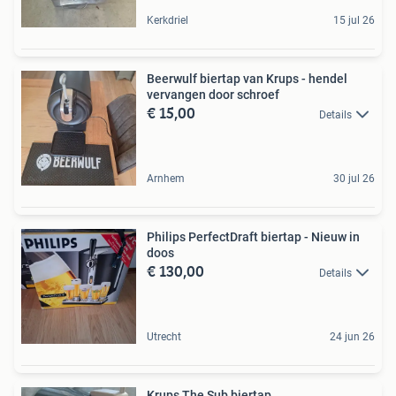
Kerkdriel
15 jul 26
Beerwulf biertap van Krups - hendel
vervangen door schroef
€ 15,00
Details
Arnhem
30 jul 26
Philips PerfectDraft biertap - Nieuw in
doos
€ 130,00
Details
Utrecht
24 jun 26
Krups The Sub biertap