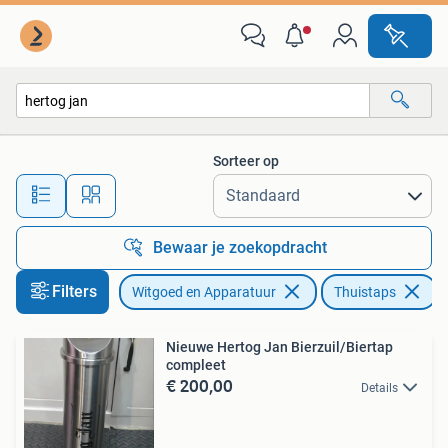
Thuistaps
Sorteer op
Alle afstanden…
Bewaar je zoekopdracht
Filters
Witgoed en Apparatuur
Thuistaps
V
Nieuwe Hertog Jan Bierzuil/Biertap
compleet
€ 200,00
Details