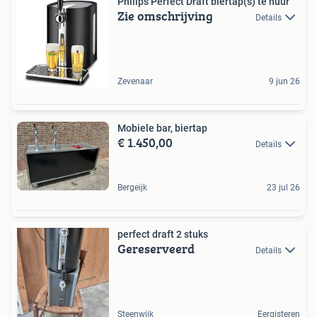
Philips Perfect Draft biertap(s) te huur
Zie omschrijving
Details
Zevenaar
9 jun 26
Mobiele bar, biertap
€ 1.450,00
Details
Bergeijk
23 jul 26
perfect draft 2 stuks
Gereserveerd
Details
Steenwijk
Eergisteren