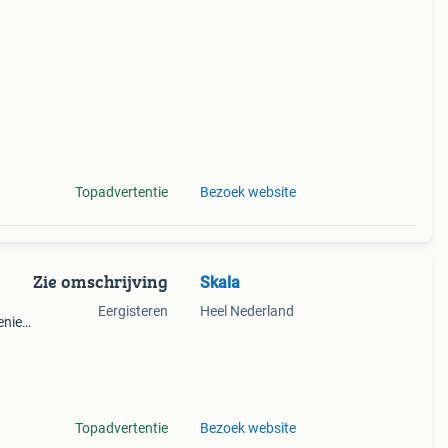
perkte
tis
Topadvertentie
Bezoek website
Zie omschrijving
Skala
Eergisteren
Heel Nederland
niet
 witte
s en
Topadvertentie
Bezoek website