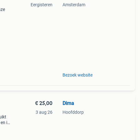
Eergisteren
Amsterdam
nze
perkte
tis
Bezoek website
€ 25,00
Dima
3 aug 26
Hoofddorp
uikt
 en is
ging
 ee