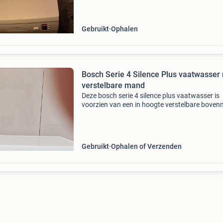
Gebruikt
Ophalen
Bosch Serie 4 Silence Plus vaatwasser
verstelbare mand
Deze bosch serie 4 silence plus vaatwasser is
voorzien van een in hoogte verstelbare bove
wat zorgt voor extra flexibiliteit bij het inruim
uw vaat. Het silence plus-systeem garandeert
Gebruikt
Ophalen of Verzenden