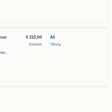
€ 225,00
Ali
 met
Gisteren
Tilburg
nmand,
en van
 een