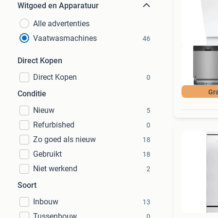
Witgoed en Apparatuur
Alle advertenties
Vaatwasmachines
46
Direct Kopen
Direct Kopen
0
Gra
Conditie
Nieuw
5
Refurbished
0
Zo goed als nieuw
18
Gebruikt
18
Niet werkend
2
Soort
Inbouw
13
Tussenbouw
0