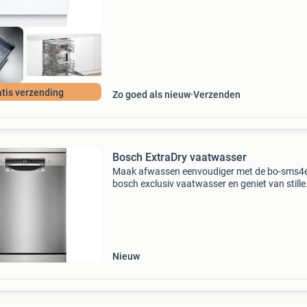
bin
tis verzending
Zo goed als nieuw
Verzenden
Bosch ExtraDry vaatwasser
Maak afwassen eenvoudiger met de bo-sms4e
bosch exclusiv vaatwasser en geniet van stille
werking, slimme functies en een strak rvs ont
Deze bosch vaatwasser in rvs is geschikt voor
couver
Nieuw