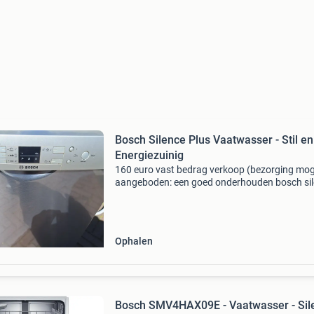
Bosch Silence Plus Vaatwasser - Stil en
Energiezuinig
160 euro vast bedrag verkoop (bezorging moge
aangeboden: een goed onderhouden bosch si
plus vaatwasser. Dit stille model is perfect voo
keuken en garandeert schone vaat met minima
Ophalen
Bosch SMV4HAX09E - Vaatwasser - Sil