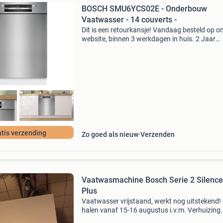
BOSCH SMU6YCS02E - Onderbouw
Vaatwasser - 14 couverts -
Dit is een retourkansje! Vandaag besteld op o
website, binnen 3 werkdagen in huis. 2 Jaar
garantie. Gratis verzending boven de €20. Be
voorraad. Niet tevreden? Retourneren kan gra
bin
tis verzending
Zo goed als nieuw
Verzenden
Vaatwasmachine Bosch Serie 2 Silence
Plus
Vaatwasser vrijstaand, werkt nog uitstekend!
halen vanaf 15-16 augustus i.v.m. Verhuizing.