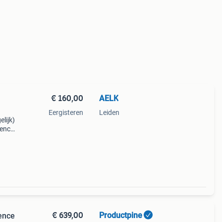
€ 160,00
AELK
Eergisteren
Leiden
lijk)
lence
r elke
le ge
€ 639,00
Productpine
ence