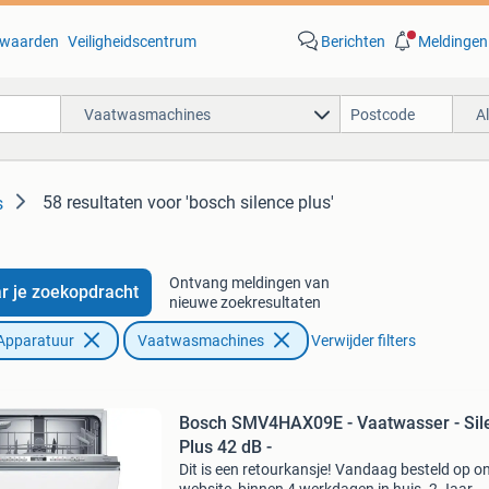
waarden
Veiligheidscentrum
Berichten
Meldingen
Vaatwasmachines
A
58 resultaten
voor 'bosch silence plus'
s
Ontvang meldingen van
r je zoekopdracht
nieuwe zoekresultaten
Apparatuur
Vaatwasmachines
Verwijder filters
Bosch SMV4HAX09E - Vaatwasser - Sil
Plus 42 dB -
Dit is een retourkansje! Vandaag besteld op o