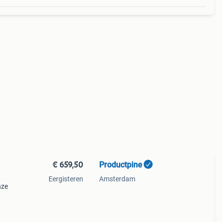
€ 659,50
Productpine
Eergisteren
Amsterdam
nze
perkte
tis