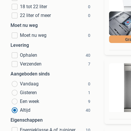
18 tot 22 liter
0
22 liter of meer
0
Moet nu weg
Moet nu weg
0
Gra
Levering
Ophalen
40
Verzenden
7
Aangeboden sinds
Vandaag
0
Gisteren
1
Een week
9
Altijd
40
Eigenschappen
Energieklasse A of zuiniger
10