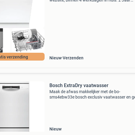
website, binnen 4 werkdagen in huis. 2 Jaar
garantie. Gratis verzending boven de €20. Be
voorraad. Niet tevreden? Retourneren kan gra
bin
tis verzending
Nieuw
Verzenden
Bosch ExtraDry vaatwasser
Maak de afwas makkelijker met de bo-
sms4ebw33e bosch exclusiv vaatwasser en ge
elke dag van meer rust en gemak in huis. Deze
bosch vaatwasser is geschikt voor 13 couvert
past goed bij hu
Nieuw