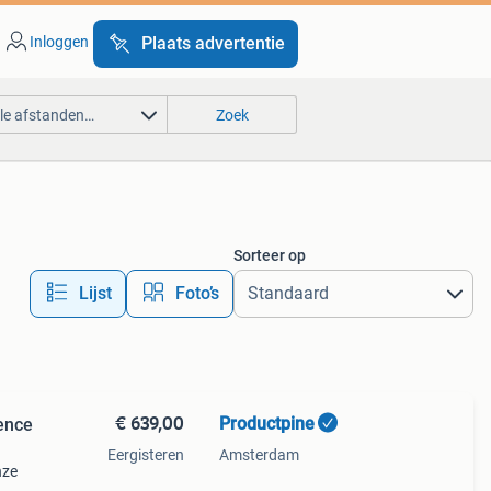
Inloggen
Plaats advertentie
lle afstanden…
Zoek
Sorteer op
Lijst
Foto’s
€ 639,00
Productpine
ence
Eergisteren
Amsterdam
nze