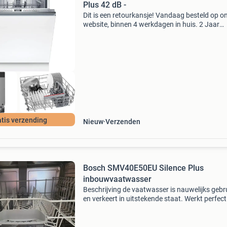
Plus 42 dB -
Dit is een retourkansje! Vandaag besteld op o
website, binnen 4 werkdagen in huis. 2 Jaar
garantie. Gratis verzending boven de €20. Be
voorraad. Niet tevreden? Retourneren kan gra
bin
tis verzending
Nieuw
Verzenden
Bosch SMV40E50EU Silence Plus
inbouwvaatwasser
Beschrijving de vaatwasser is nauwelijks gebr
en verkeert in uitstekende staat. Werkt perfect
altijd zorgvuldig behandeld. Ideaal als vervan
van een bestaande inbouwvaatwasser of voor