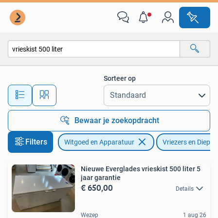
Vriezers en Diepvrieskisten
Sorteer op
Alle afstanden…
Bewaar je zoekopdracht
Filters
Witgoed en Apparatuur
Vriezers en Diepvr
Nieuwe Everglades vrieskist 500 liter 5
jaar garantie
€ 650,00
Details
Wezep
1 aug 26